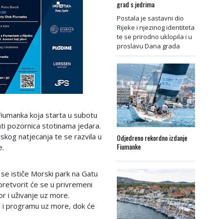
grad s jedrima
Postala je sastavni dio
Rijeke i njezinog identiteta
te se prirodno uklopila i u
proslavu Dana grada
 Fiumanka koja starta u subotu
ati pozornica stotinama jedara.
skog natjecanja te se razvila u
Odjedreno rekordno izdanje
Fiumanke
e.
e ističe Morski park na Gatu
pretvorit će se u privremeni
r i uživanje uz more.
zbi i programu uz more, dok će