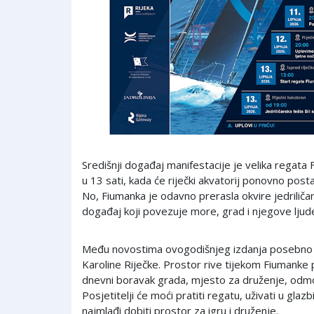
Središnji događaj manifestacije je velika regata
u 13 sati, kada će riječki akvatorij ponovno post
No, Fiumanka je odavno prerasla okvire jedriličar
događaj koji povezuje more, grad i njegove ljud
Među novostima ovogodišnjeg izdanja posebno s
Karoline Riječke. Prostor rive tijekom Fiumanke 
dnevni boravak grada, mjesto za druženje, odmo
Posjetitelji će moći pratiti regatu, uživati u gla
najmlađi dobiti prostor za igru i druženje.