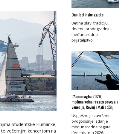
Dani betinske gajete
Betina slavi tradiciju,
drvenu brodogradnju i
međunarodno
prijateljstvo.
L’Ammiraglia 2026,
međunarodna regata povezala
Veneciju, Rovinj i Mali Lošinj
Uspješno je završeno
ovogodišnje izdanje
renjima Studentske Fiumanke,
međunarodne regate
te večernjim koncertom na
L’Ammiraglia 2026.,