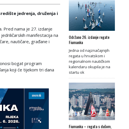
redište jedrenja, druženja i
a. Pred nama je 27. izdanje
 jedriličarskih manifestacija na
Održano 26. izdanje regate
ličare, nautičare, građane i
Fiumanka
Jedna od najznačajnijih
regata u hrvatskom i
regionalnom nautičkom
 donosi bogat program
kalendaru okupila je na
anja koji će tijekom tri dana
startu ok
Fiumanka – regata s dušom,