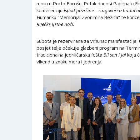
moru u Porto Barošu. Petak donosi Papirnatu Fiu
konferenciju
Ispod površine – razgovori o budućn
Fiumanku "Memorijal Zvonimira Bezića" te konc
Riječke ljetne noći
.
Subota je rezervirana za vrhunac manifestacije. 
posjetitelje očekuje glazbeni program na Termin
tradicionalna jedriličarska fešta
Bil san i ja!
koja će
vikend u znaku mora i jedrenja.