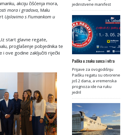
manku, akciju čišćenja mora,
jedinstvene manifest
osti mora i gradova
, Malu
ert
Uplovimo s Fiumankom u
Uz start glavne regate,
alu, proglašenje pobjednika te
 i ove godine zaključiti riječki
Paiška u znaku sunca i vitra
Prijave za ovogodišnju
Paišku regatu su otvorene
još 2 dana, a vremenska
prognoza ide na ruku
jedril