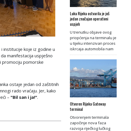
Luka Rijeka ostvarila je još
jedan značajan operativni
uspjeh
U trenutku objave ovog
priopćenja na terminalu je
u tijeku intenzivan proces
 institucije koje iz godine u
iskrcaja automobila nam
ca da manifestacija uspješno
t i promociju pomorske
anka ostaje jedan od zaštitnih
nogi rado vraćaju. Jer, kako
reći –
"Bil san i ja!"
.
Otvoren Rijeka Gateway
terminal
Otvorenjem terminala
započinje nova faza
razvoja riječkog lučkog