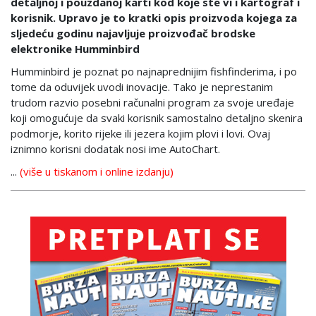
detaljnoj i pouzdanoj karti kod koje ste vi i kartograf i
korisnik. Upravo je to kratki opis proizvoda kojega za
sljedeću godinu najavljuje proizvođač brodske
elektronike Humminbird
Humminbird je poznat po najnaprednijim fishfinderima, i po
tome da oduvijek uvodi inovacije. Tako je neprestanim
trudom razvio posebni računalni program za svoje uređaje
koji omogućuje da svaki korisnik samostalno detaljno skenira
podmorje, korito rijeke ili jezera kojim plovi i lovi. Ovaj
iznimno korisni dodatak nosi ime AutoChart.
...
(više u tiskanom i online izdanju)