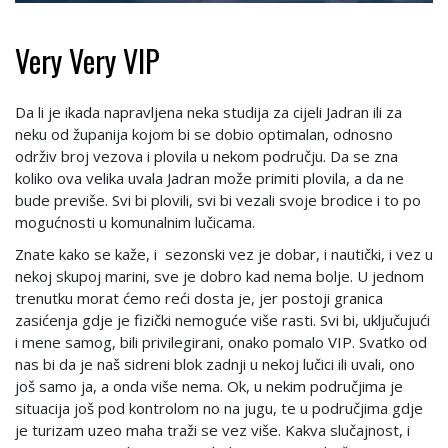
Very Very VIP
Da li je ikada napravljena neka studija za cijeli Jadran ili za
neku od županija kojom bi se dobio optimalan, odnosno
održiv broj vezova i plovila u nekom području. Da se zna
koliko ova velika uvala Jadran može primiti plovila, a da ne
bude previše. Svi bi plovili, svi bi vezali svoje brodice i to po
mogućnosti u komunalnim lučicama.
Znate kako se kaže, i sezonski vez je dobar, i nautički, i vez u
nekoj skupoj marini, sve je dobro kad nema bolje. U jednom
trenutku morat ćemo reći dosta je, jer postoji granica
zasićenja gdje je fizički nemoguće više rasti. Svi bi, uključujući
i mene samog, bili privilegirani, onako pomalo VIP. Svatko od
nas bi da je naš sidreni blok zadnji u nekoj lučici ili uvali, ono
još samo ja, a onda više nema. Ok, u nekim područjima je
situacija još pod kontrolom no na jugu, te u područjima gdje
je turizam uzeo maha traži se vez više. Kakva slučajnost, i