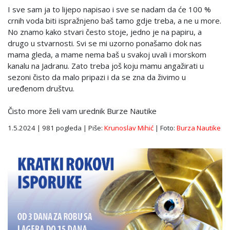
I sve sam ja to lijepo napisao i sve se nadam da će 100 %
crnih voda biti ispražnjeno baš tamo gdje treba, a ne u more.
No znamo kako stvari često stoje, jedno je na papiru, a
drugo u stvarnosti. Svi se mi uzorno ponašamo dok nas
mama gleda, a mame nema baš u svakoj uvali i morskom
kanalu na Jadranu. Zato treba još koju mamu angažirati u
sezoni čisto da malo pripazi i da se zna da živimo u
uređenom društvu.
Čisto more želi vam urednik Burze Nautike
1.5.2024 | 981 pogleda | Piše:
Krunoslav Mihić
| Foto:
Burza Nautike