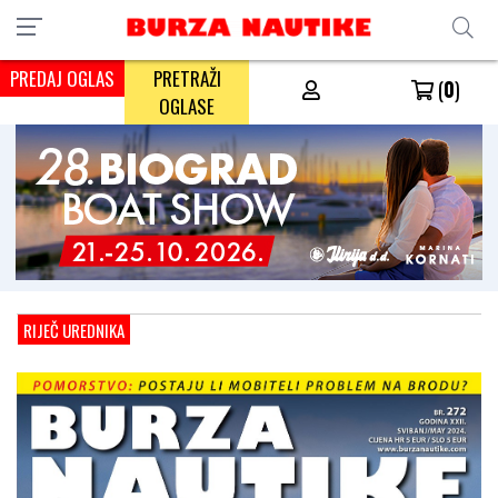
PREDAJ OGLAS
PRETRAŽI
(
0
)
OGLASE
RIJEČ UREDNIKA