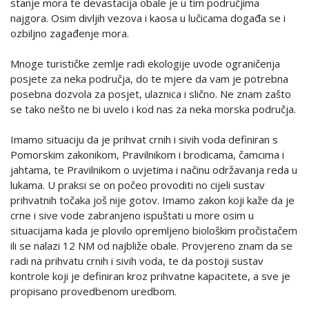
stanje mora te devastacija obale je u tim područjima
najgora. Osim divljih vezova i kaosa u lučicama događa se i
ozbiljno zagađenje mora.
Mnoge turističke zemlje radi ekologije uvode ograničenja
posjete za neka područja, do te mjere da vam je potrebna
posebna dozvola za posjet, ulaznica i slično. Ne znam zašto
se tako nešto ne bi uvelo i kod nas za neka morska područja.
Imamo situaciju da je prihvat crnih i sivih voda definiran s
Pomorskim zakonikom, Pravilnikom i brodicama, čamcima i
jahtama, te Pravilnikom o uvjetima i načinu održavanja reda u
lukama. U praksi se on počeo provoditi no cijeli sustav
prihvatnih točaka još nije gotov. Imamo zakon koji kaže da je
crne i sive vode zabranjeno ispuštati u more osim u
situacijama kada je plovilo opremljeno biološkim pročistačem
ili se nalazi 12 NM od najbliže obale. Provjereno znam da se
radi na prihvatu crnih i sivih voda, te da postoji sustav
kontrole koji je definiran kroz prihvatne kapacitete, a sve je
propisano provedbenom uredbom.