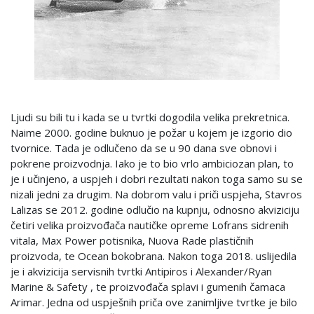
Ljudi su bili tu i kada se u tvrtki dogodila velika prekretnica.
Naime 2000. godine buknuo je požar u kojem je izgorio dio
tvornice. Tada je odlučeno da se u 90 dana sve obnovi i
pokrene proizvodnja. Iako je to bio vrlo ambiciozan plan, to
je i učinjeno, a uspjeh i dobri rezultati nakon toga samo su se
nizali jedni za drugim. Na dobrom valu i priči uspjeha, Stavros
Lalizas se 2012. godine odlučio na kupnju, odnosno akviziciju
četiri velika proizvođača nautičke opreme Lofrans sidrenih
vitala, Max Power potisnika, Nuova Rade plastičnih
proizvoda, te Ocean bokobrana. Nakon toga 2018. uslijedila
je i akvizicija servisnih tvrtki Antipiros i Alexander/Ryan
Marine & Safety , te proizvođača splavi i gumenih čamaca
Arimar. Jedna od uspješnih priča ove zanimljive tvrtke je bilo