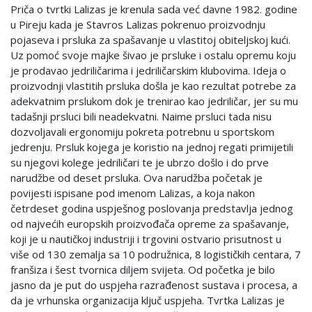
Priča o tvrtki Lalizas je krenula sada već davne 1982. godine
u Pireju kada je Stavros Lalizas pokrenuo proizvodnju
pojaseva i prsluka za spašavanje u vlastitoj obiteljskoj kući.
Uz pomoć svoje majke šivao je prsluke i ostalu opremu koju
je prodavao jedriličarima i jedriličarskim klubovima. Ideja o
proizvodnji vlastitih prsluka došla je kao rezultat potrebe za
adekvatnim prslukom dok je trenirao kao jedriličar, jer su mu
tadašnji prsluci bili neadekvatni. Naime prsluci tada nisu
dozvoljavali ergonomiju pokreta potrebnu u sportskom
jedrenju. Prsluk kojega je koristio na jednoj regati primijetili
su njegovi kolege jedriličari te je ubrzo došlo i do prve
narudžbe od deset prsluka. Ova narudžba početak je
povijesti ispisane pod imenom Lalizas, a koja nakon
četrdeset godina uspješnog poslovanja predstavlja jednog
od najvećih europskih proizvođača opreme za spašavanje,
koji je u nautičkoj industriji i trgovini ostvario prisutnost u
više od 130 zemalja sa 10 podružnica, 8 logističkih centara, 7
franšiza i šest tvornica diljem svijeta. Od početka je bilo
jasno da je put do uspjeha razrađenost sustava i procesa, a
da je vrhunska organizacija ključ uspjeha. Tvrtka Lalizas je