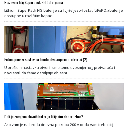
Baš sve o litij Superpack NG baterijama
Lithium SuperPack NG baterije su litij-željezo-fosfat (LiFePO₄) baterije
dostupne u različitim kapac
Fotonaponski sustav na brodu, dvosmjerni pretvarač (2)
U prošlom nastavku otvorili smo temu dvosmjernog pretvarača i
navijestili da ćemo detaljnije objasni
Dali je zamjena olovnih baterija litijskim dobar izbor?
Ako vam je na brodu dnevna potreba 200 A onda vam treba litij