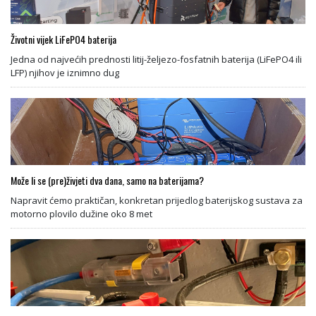
Životni vijek LiFePO4 baterija
Jedna od najvećih prednosti litij-željezo-fosfatnih baterija (LiFePO4 ili
LFP) njihov je iznimno dug
Može li se (pre)živjeti dva dana, samo na baterijama?
Napravit ćemo praktičan, konkretan prijedlog baterijskog sustava za
motorno plovilo dužine oko 8 met