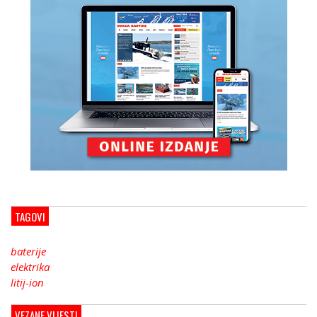
TAGOVI
baterije
elektrika
litij-ion
VEZANE VIJESTI