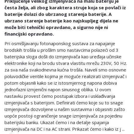
Priključenje velikog izmjenjivača na malu bateriju je
česta želja, ali zbog karaktera struje koja se povlači iz
baterije dolazi do ubrzanog starenja baterije. A
ubrzano starenje baterije kao najskupljeg dijela ne
može biti tehnički opravdano, a sigurno nije ni
financijski opravdano.
Pri osmišljavanju fotonaponskog sustava za napajanje
brodskih trošila u prošlim smo nastavcima polazeći od 3
baterijska sloga došli do izmjenjivača kao uređaja učinske
elektronike koji na brodu stvara vlastitu mrežu 230V, 50 Hz.
za sva naša svakodnevna kućna trošila. Naveli smo osnovne
poluvodičke ventile kojima je moguće realizirati izmjenjivač i
potom objasnili kako se iz istosmjernog napona dobiva
jednofazni izmjenični napon sinusnog oblika. U ovom
nastavku provest ćemo postupak izbora i usklađivanja
izmjenjivača s baterijom. Definirati ćemo koje su to snage
izmjenjivača dozvoljene u našim sustavima i objasniti zašto
uopće postoji ograničenje snage izmjenjivača za pojedinu
baterijsku banku. Ukazat ćemo i na detalje spajanja
izmjenjivača na DC i na AC strani. Prikazat ćemo i kako iz j ...