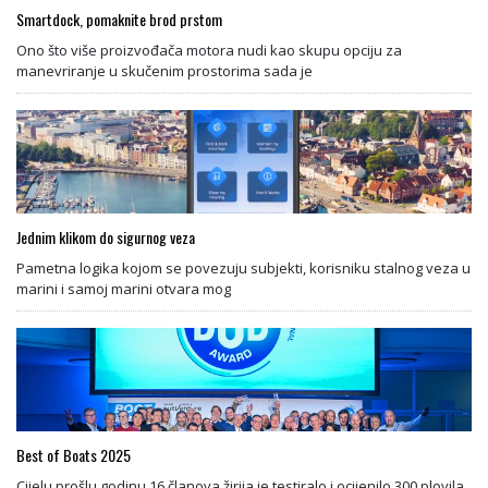
Smartdock, pomaknite brod prstom
Ono što više proizvođača motora nudi kao skupu opciju za
manevriranje u skučenim prostorima sada je
Jednim klikom do sigurnog veza
Pametna logika kojom se povezuju subjekti, korisniku stalnog veza u
marini i samoj marini otvara mog
Best of Boats 2025
Cijelu prošlu godinu 16 članova žirija je testiralo i ocijenilo 300 plovila