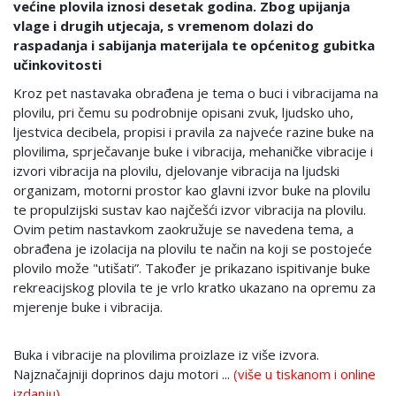
većine plovila iznosi desetak godina. Zbog upijanja
vlage i drugih utjecaja, s vremenom dolazi do
raspadanja i sabijanja materijala te općenitog gubitka
učinkovitosti
Kroz pet nastavaka obrađena je tema o buci i vibracijama na
plovilu, pri čemu su podrobnije opisani zvuk, ljudsko uho,
ljestvica decibela, propisi i pravila za najveće razine buke na
plovilima, sprječavanje buke i vibracija, mehaničke vibracije i
izvori vibracija na plovilu, djelovanje vibracija na ljudski
organizam, motorni prostor kao glavni izvor buke na plovilu
te propulzijski sustav kao najčešći izvor vibracija na plovilu.
Ovim petim nastavkom zaokružuje se navedena tema, a
obrađena je izolacija na plovilu te način na koji se postojeće
plovilo može "utišati”. Također je prikazano ispitivanje buke
rekreacijskog plovila te je vrlo kratko ukazano na opremu za
mjerenje buke i vibracija.
Buka i vibracije na plovilima proizlaze iz više izvora.
Najznačajniji doprinos daju motori ...
(više u tiskanom i online
izdanju)