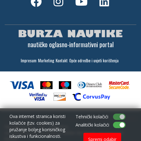
nautičko oglasno-informativni portal
Impresum
Marketing
Kontakt
Opće odredbe i uvjeti korištenja
Ova internet stranica koristi
Tehnički kolačići
kolačiće (tzv. cookies) za
Analitički kolačići
Copyright (c) 2001 - 2026,
Lantina d.o.o.
pružanje boljeg korisničkog
sav materijal na ovim stranicama je zaštićen i bez dozvole zabranjeno ga je
iskustva i funkcionalnosti.
koristiti
Spremi odabir