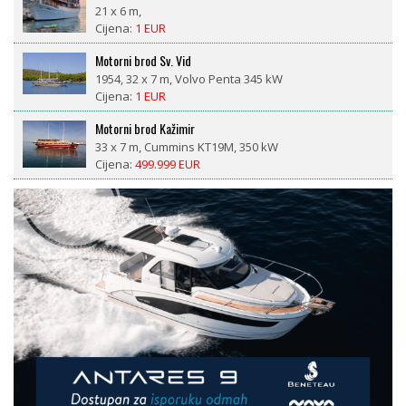
21 x 6 m,
Cijena:
1 EUR
Motorni brod Sv. Vid
1954, 32 x 7 m, Volvo Penta 345 kW
Cijena:
1 EUR
Motorni brod Kažimir
33 x 7 m, Cummins KT19M, 350 kW
Cijena:
499.999 EUR
LM 27 motorsailor
1981, 8,4 x 2,6 m, Nani 29 ks diesel
Cijena:
18.500 EUR
CROWNLINE BAYSIDE 765 AC – prikolica uključena, 377
radnih sati, spreman za sezonu
1993, 7,98 x 2,55 m, V8 Volvo Penta 570 DP (190kW,
377 radnih sati)
Cijena:
23.000 EUR
Morena
2008, Catepilar
Cijena:
1 EUR
Fratelli Aprea odlično održavan