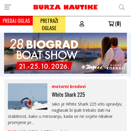
PREDAJ OGLAS
PRETRAŽI
(
0
)
OGLASE
motorni brodovi
White Shark 225
Iako je White Shark 225 vrlo upravljiv,
naglasak bi ipak trebalo dati na
stabilnost, kako u mirovanju, kada se ne osjete nikakve
promjene pr...