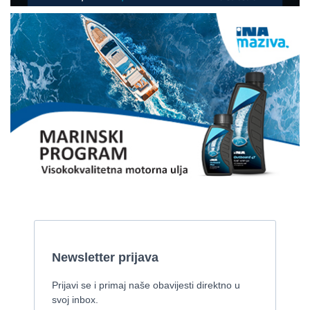
2002, 7.8 x 2 m, 2 Yanmar motora od 85 kw
Cijena:
59.000 EUR
Gulet
2008, 27 x 7,50 m, Iveco Aifo 331 kW
Cijena:
1 EUR
Gulet Kadena
2000, 32 x 8 m, Cummins
Pirelli 770 EFB
2010, 8,46 x 3,12 m, Mercruiser 235,4 kw
Cijena:
35.000 EUR
Prodaje se Gulet
2015, 27 x 7 m, Iveco aifo x 2
Cijena:
1.150.000 EUR
Izletnički brod - 94 osobe
1954, 16,60 x 5,10 m, FAMOS 129 KW
Cijena:
370.000 EUR
Tender Williams 325 TurboJet - sniženo!