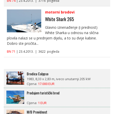
BN 74
| 23.4.2013. | 3716 pogleda
motorni brodovi
White Shark 265
Glavno iznenađenje (i prednost)
White Sharka u odnosu na slična
plovila nalazi se u prednjem dijelu, a to su dvije kabine.
Dobro ste pročita...
BN 71
| 23.4.2013. | 3622 pogleda
Brodica Calypso
1983, 8,33 x 2,83 m, iveco unutarnji 205 kW
Cijena:
17.000 EUR
Prodajem turistički brod
Cijena:
1 EUR
M/B Providnost