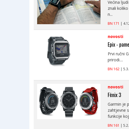
Većina ljud
znali kolik
n...
BN 171
| 4.
novosti
Epix - pame
Prvi ručni 
prirodi....
BN 162
| 5.
novosti
Fēnix 3
Garmin je p
zahtjevne s
funkcije koj.
BN 161
| 5.