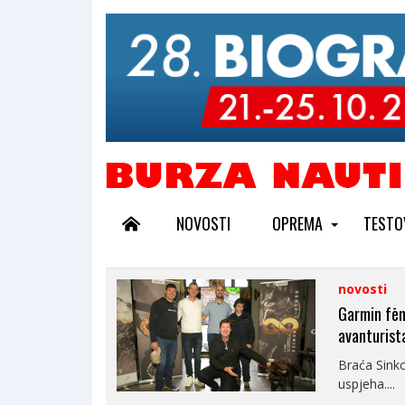
NOVOSTI
OPREMA
TESTO
novosti
Garmin fēni
avanturist
Braća Sinko
uspjeha....