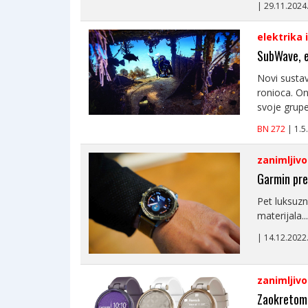
| 29.11.202
elektrika 
SubWave, e
Novi susta
ronioca. O
svoje grupe 
BN 272
| 1.
zanimljivo
Garmin pre
Pet luksuzn
materijala...
| 14.12.2022
zanimljivo
Zaokretom 