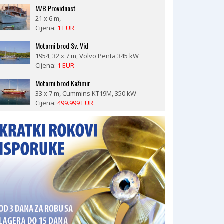
M/B Providnost
21 x 6 m,
Cijena:
1 EUR
Motorni brod Sv. Vid
1954, 32 x 7 m, Volvo Penta 345 kW
Cijena:
1 EUR
Motorni brod Kažimir
33 x 7 m, Cummins KT19M, 350 kW
Cijena:
499.999 EUR
LM 27 motorsailor
1981, 8,4 x 2,6 m, Nani 29 ks diesel
Cijena:
18.500 EUR
CROWNLINE BAYSIDE 765 AC – prikolica
uključena, 377 radnih sati, spreman za sezonu
1993, 7,98 x 2,55 m, V8 Volvo Penta 570 DP
(190kW, 377 radnih sati)
Cijena:
23.000 EUR
Morena
2008, Catepilar
Cijena:
1 EUR