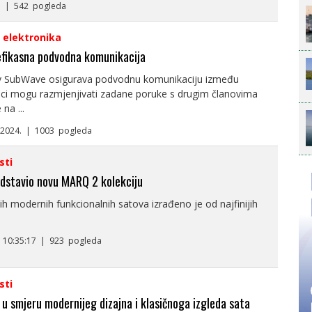
4. | 542 pogleda
i elektronika
fikasna podvodna komunikacija
v SubWave osigurava podvodnu komunikaciju između
nci mogu razmjenjivati zadane poruke s drugim članovima
na ...
5.2024. | 1003 pogleda
sti
dstavio novu MARQ 2 kolekciju
ih modernih funkcionalnih satova izrađeno je od najfinijih
. 10:35:17 | 923 pogleda
sti
u smjeru modernijeg dizajna i klasičnoga izgleda sata