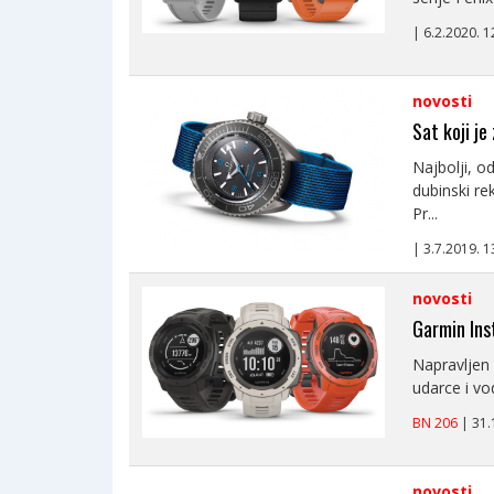
| 6.2.2020. 
novosti
Sat koji je 
Najbolji, o
dubinski r
Pr...
| 3.7.2019. 
novosti
Garmin Ins
Napravljen 
udarce i vo
BN 206
| 31
novosti