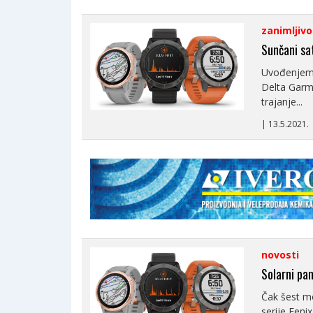
zanimljivo
Sunčani sa
Uvođenjem s
Delta Garm
trajanje...
| 13.5.2021
novosti
Solarni pan
Čak šest mo
serije Fenix 