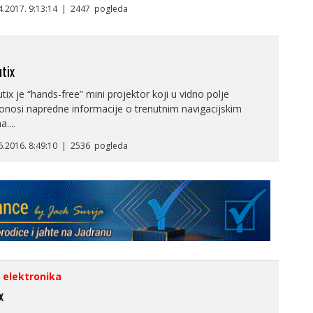
.4.2017. 9:13:14 | 2447 pogleda
tix
ix je “hands-free” mini projektor koji u vidno polje
onosi napredne informacije o trenutnim navigacijskim
....
.6.2016. 8:49:10 | 2536 pogleda
i elektronika
x