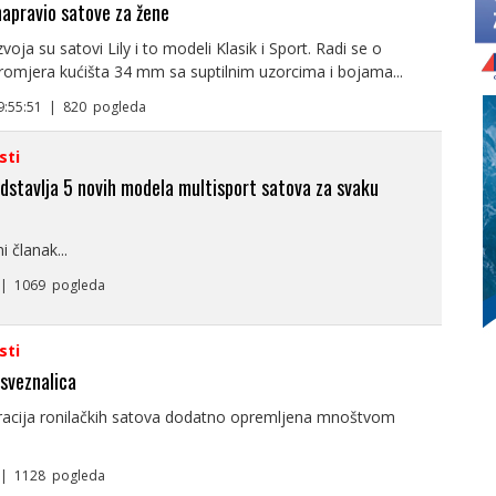
napravio satove za žene
voja su satovi Lily i to modeli Klasik i Sport. Radi se o
romjera kućišta 34 mm sa suptilnim uzorcima i bojama...
 9:55:51 | 820 pogleda
sti
dstavlja 5 novih modela multisport satova za svaku
 članak...
. | 1069 pogleda
sti
sveznalica
acija ronilačkih satova dodatno opremljena mnoštvom
. | 1128 pogleda