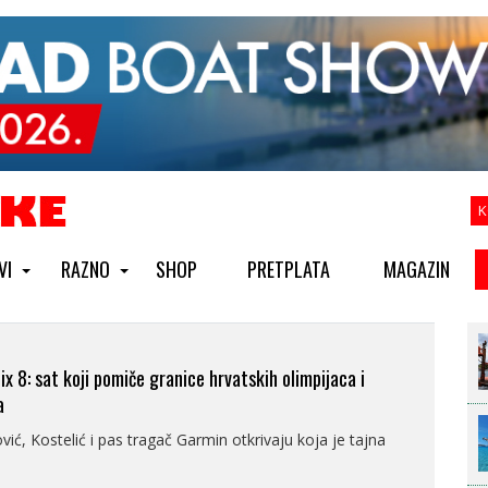
K
VI
RAZNO
SHOP
PRETPLATA
MAGAZIN
x 8: sat koji pomiče granice hrvatskih olimpijaca i
a
vić, Kostelić i pas tragač Garmin otkrivaju koja je tajna