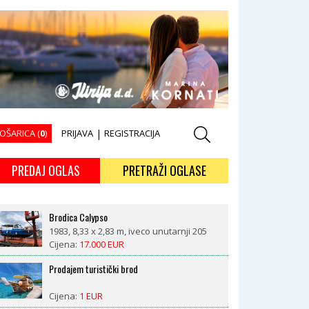
OŠARICA (
0
)
PRIJAVA
|
REGISTRACIJA
PREDAJ OGLAS
PRETRAŽI OGLASE
Brodica Calypso
1983, 8,33 x 2,83 m, iveco unutarnji 205
kW
Cijena:
17.000 EUR
Prodajem turistički brod
Cijena:
1 EUR