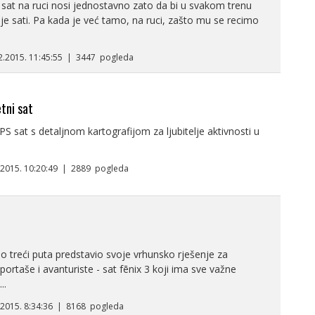
i sat na ruci nosi jednostavno zato da bi u svakom trenu
o je sati. Pa kada je već tamo, na ruci, zašto mu se recimo
12.2015. 11:45:55 | 3447 pogleda
tni sat
GPS sat s detaljnom kartografijom za ljubitelje aktivnosti u
3.2015. 10:20:49 | 2889 pogleda
o treći puta predstavio svoje vrhunsko rješenje za
portaše i avanturiste - sat fēnix 3 koji ima sve važne
..
2.2015. 8:34:36 | 8168 pogleda