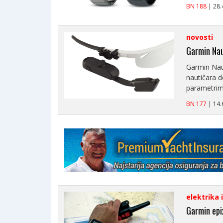
BN 188
| 28
novosti
Garmin Nau
Garmin Naut
nautičara d
parametrima
BN 177
| 14
elektrika 
Garmin epi