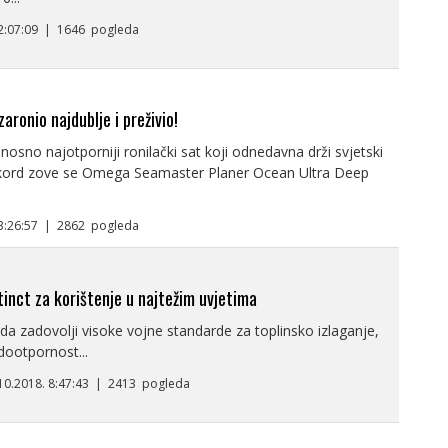
12:07:09 | 1646 pogleda
zaronio najdublje i preživio!
dnosno najotporniji ronilački sat koji odnedavna drži svjetski
ekord zove se Omega Seamaster Planer Ocean Ultra Deep
13:26:57 | 2862 pogleda
tinct za korištenje u najtežim uvjetima
da zadovolji visoke vojne standarde za toplinsko izlaganje,
dootpornost...
.10.2018. 8:47:43 | 2413 pogleda