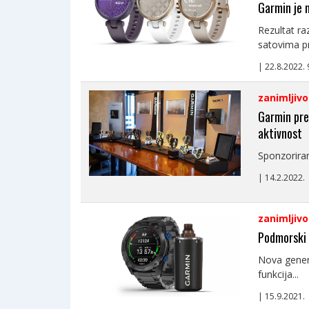
Garmin je 
Rezultat raz
satovima p
| 22.8.2022.
zanimljivo
Garmin pre
aktivnost
Sponzorirani
| 14.2.2022
zanimljivo
Podmorski 
Nova gener
funkcija...
| 15.9.2021