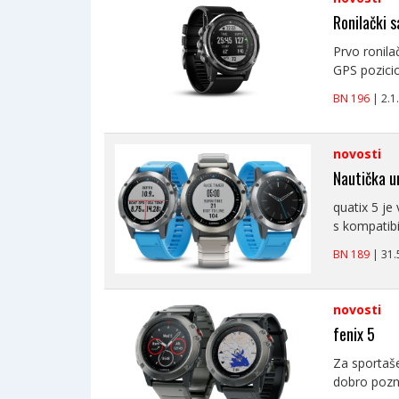
Ronilački 
Prvo ronil
GPS pozicio
BN 196
| 2.
novosti
Nautička u
quatix 5 je
s kompatibi
BN 189
| 31
novosti
fenix 5
Za sportaše
dobro poznat