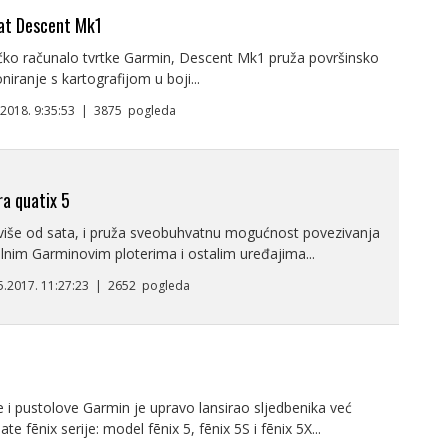
sat Descent Mk1
ačko računalo tvrtke Garmin, Descent Mk1 pruža površinsko
niranje s kartografijom u boji...
1.2018. 9:35:53 | 3875 pogleda
ra quatix 5
 više od sata, i pruža sveobuhvatnu mogućnost povezivanja
lnim Garminovim ploterima i ostalim uređajima...
.5.2017. 11:27:23 | 2652 pogleda
 i pustolove Garmin je upravo lansirao sljedbenika već
e fēnix serije: model fēnix 5, fēnix 5S i fēnix 5X...