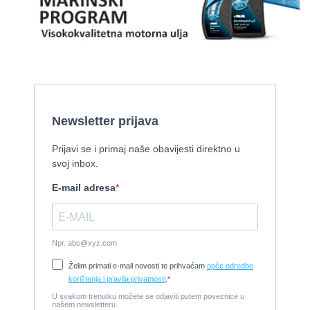
Pirelli 770 EFB
2010, 8,46 x 3,12 m, Mercruiser 235,4 kw
Cijena:
35.000 EUR
Prodaje se Gulet
2015, 27 x 7 m, Iveco aifo x 2
Cijena:
1.150.000 EUR
Izletnički brod - 94 osobe
1954, 16,60 x 5,10 m, FAMOS 129 KW
Cijena:
370.000 EUR
Tender Williams 325 TurboJet - sniženo!
2008, 325 x 1.7 m, weber 750
Cijena:
7.990 EUR
Damor 900 FURIA - EXTRA OPREMA - PRILIKA - SNIŽENA
CIJENA
2008, 8,98 x 3 m, Yanmar 200kW - unutranji, diesel
Cijena:
65.000 EUR
Prodajem jedrilicu ELAN 31 S
1987, 10 m x 3.4 m m, Yanmar 2GM20
Cijena:
27.000 EUR