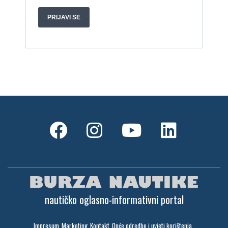
Gulet Hera
1998, 19 x 5 m, Volvo penta 306ks
Cijena:
35 EUR
M/B San snova
2009, 30 x 8 m, Iveco Aifo 8281 SRM 50
Cijena:
1.000.000 EUR
Gulet Adriatic Holiday
2008, 27 x 6.5 m, Volvo penta 350 KS
Cijena:
680 EUR
nautičko oglasno-informativni portal
Impresum
Marketing
Kontakt
Opće odredbe i uvjeti korištenja