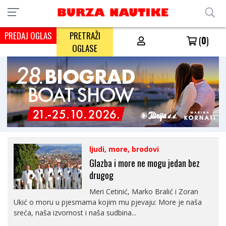
PREDAJ OGLAS
PRETRAŽI
(
0
)
OGLASE
ljudi, more, brodovi
Glazba i more ne mogu jedan bez
drugog
Meri Cetinić, Marko Bralić i Zoran
Ukić o moru u pjesmama kojim mu pjevaju: More je naša
sreća, naša izvornost i naša sudbina...