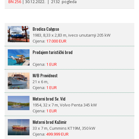
BN 256
| 30.12.2022. | 2132 pogleda
Brodica Calypso
1983, 8,33 x 2,83 m, iveco unutarnji 205 kW
Cijena:
17.000 EUR
Prodajem turistički brod
Cijena:
1 EUR
M/B Providnost
21 x 6 m,
Cijena:
1 EUR
Motorni brod Sv. Vid
1954, 32 x 7 m, Volvo Penta 345 kW
Cijena:
1 EUR
Motorni brod Kažimir
33 x 7 m, Cummins KT19M, 350 kW
Cijena:
499.999 EUR