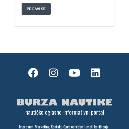
Gulet Hera
1998, 19 x 5 m, Volvo penta 306ks
Cijena:
35 EUR
M/B San snova
2009, 30 x 8 m, Iveco Aifo 8281 SRM 50
Cijena:
1.000.000 EUR
Gulet Adriatic Holiday
2008, 27 x 6.5 m, Volvo penta 350 KS
Cijena:
680 EUR
nautičko oglasno-informativni portal
Impresum
Marketing
Kontakt
Opće odredbe i uvjeti korištenja