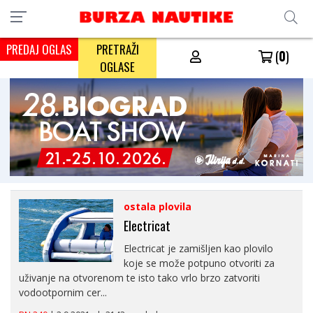
PREDAJ OGLAS
PRETRAŽI
(
0
)
OGLASE
ostala plovila
Electricat
Electricat je zamišljen kao plovilo
koje se može potpuno otvoriti za
uživanje na otvorenom te isto tako vrlo brzo zatvoriti
vodootpornim cer...