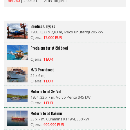
BN 240
| 2.9.2021. | 2143 pogleda
Brodica Calypso
1983, 8,33 x 2,83 m, iveco unutarnji 205 kW
Cijena:
17.000 EUR
Prodajem turistički brod
Cijena:
1 EUR
M/B Providnost
21 x 6 m,
Cijena:
1 EUR
Motorni brod Sv. Vid
1954, 32 x 7 m, Volvo Penta 345 kW
Cijena:
1 EUR
Motorni brod Kažimir
33 x 7 m, Cummins KT19M, 350 kW
Cijena:
499.999 EUR