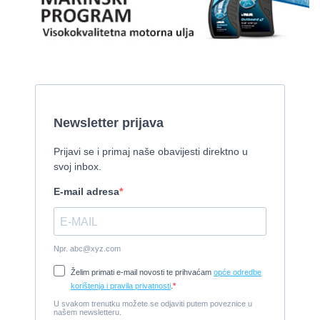
Pirelli 770 EFB
2010, 8,46 x 3,12 m, Mercruiser 235,4 kw
Cijena:
35.000 EUR
Prodaje se Gulet
2015, 27 x 7 m, Iveco aifo x 2
Cijena:
1.150.000 EUR
Izletnički brod - 94 osobe
1954, 16,60 x 5,10 m, FAMOS 129 KW
Cijena:
370.000 EUR
Tender Williams 325 TurboJet - sniženo!
2008, 325 x 1.7 m, weber 750
Cijena:
7.990 EUR
Damor 900 FURIA - EXTRA OPREMA - PRILIKA - SNIŽENA
CIJENA
2008, 8,98 x 3 m, Yanmar 200kW - unutranji, diesel
Cijena:
65.000 EUR
Prodajem jedrilicu ELAN 31 S
1987, 10 m x 3.4 m m, Yanmar 2GM20
Cijena:
27.000 EUR