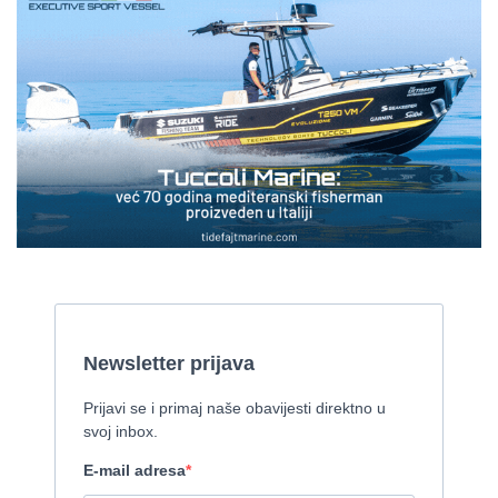
Gulet
2008, 27 x 7,50 m, Iveco Aifo 331 kW
Cijena:
1 EUR
Gulet Kadena
2000, 32 x 8 m, Cummins
Pirelli 770 EFB
2010, 8,46 x 3,12 m, Mercruiser 235,4 kw
Cijena:
35.000 EUR
Prodaje se Gulet
2015, 27 x 7 m, Iveco aifo x 2
Cijena:
1.150.000 EUR
Izletnički brod - 94 osobe
1954, 16,60 x 5,10 m, FAMOS 129 KW
Cijena:
370.000 EUR
Tender Williams 325 TurboJet - sniženo!
2008, 325 x 1.7 m, weber 750
Cijena:
7.990 EUR