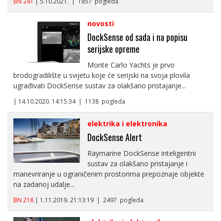
BN 241
| 5.10.2021. | 1857 pogleda
novosti
DockSense od sada i na popisu
serijske opreme
Monte Carlo Yachts je prvo
brodogradilište u svijetu koje će serijski na svoja plovila
ugrađivati DockSense sustav za olakšano pristajanje...
| 14.10.2020. 14:15:34 | 1138 pogleda
elektrika i elektronika
DockSense Alert
Raymarine DockSense inteligentni
sustav za olakšano pristajanje i
manevriranje u ograničenim prostorima prepoznaje objekte
na zadanoj udalje...
BN 218
| 1.11.2019. 21:13:19 | 2497 pogleda