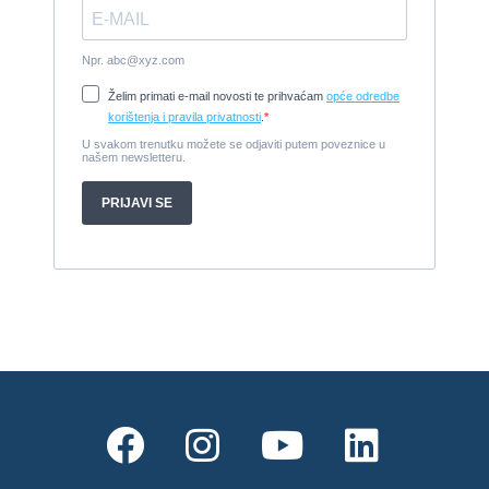
Damor 900 FURIA - EXTRA OPREMA - PRILIKA - SNIŽENA
CIJENA
2008, 8,98 x 3 m, Yanmar 200kW - unutranji, diesel
Cijena:
65.000 EUR
Prodajem jedrilicu ELAN 31 S
1987, 10 m x 3.4 m m, Yanmar 2GM20
Cijena:
27.000 EUR
Gulet Hera
1998, 19 x 5 m, Volvo penta 306ks
Cijena:
35 EUR
M/B San snova
2009, 30 x 8 m, Iveco Aifo 8281 SRM 50
Cijena:
1.000.000 EUR
Gulet Adriatic Holiday
2008, 27 x 6.5 m, Volvo penta 350 KS
Cijena:
680 EUR