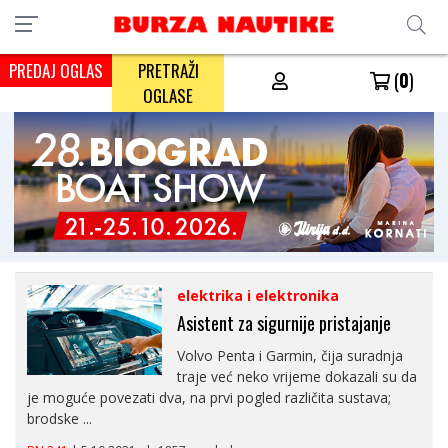
PREDAJ OGLAS
PRETRAŽI
(
0
)
OGLASE
elektrika i elektronika
Asistent za sigurnije pristajanje
Volvo Penta i Garmin, čija suradnja
traje već neko vrijeme dokazali su da
je moguće povezati dva, na prvi pogled različita sustava;
brodske ...