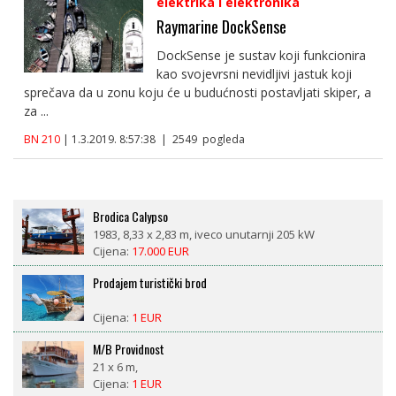
elektrika i elektronika
Raymarine DockSense
DockSense je sustav koji funkcionira
kao svojevrsni nevidljivi jastuk koji
sprečava da u zonu koju će u budućnosti postavljati skiper, a
za ...
BN 210
| 1.3.2019. 8:57:38 | 2549 pogleda
Brodica Calypso
1983, 8,33 x 2,83 m, iveco unutarnji 205 kW
Cijena:
17.000 EUR
Prodajem turistički brod
Cijena:
1 EUR
M/B Providnost
21 x 6 m,
Cijena:
1 EUR