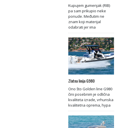
Kupujem gumenjak (RIB)
pa sam prikupio neke
ponude. Međutim ne
znam koji materijal
odabrati jer ima
Zlatna linija G980
Ono što Golden line G980
čini posebnim je odlična
kvaliteta izrade, vrhunska
kvalitetna oprema, hypa