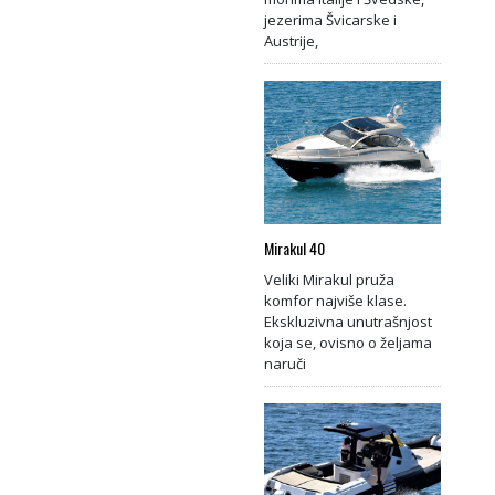
jezerima Švicarske i
Austrije,
Mirakul 40
Veliki Mirakul pruža
komfor najviše klase.
Ekskluzivna unutrašnjost
koja se, ovisno o željama
naruči