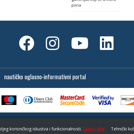
pona
nautičko oglasno-informativni portal
oljeg korisničkog iskustva i funkcionalnosti.
Saznaj više
Tehnički kol
no ga je koristiti