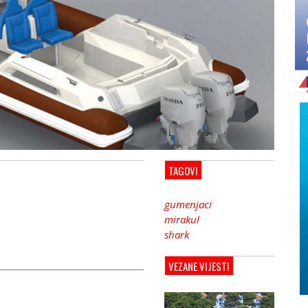
TAGOVI
gumenjaci
mirakul
shark
VEZANE VIJESTI