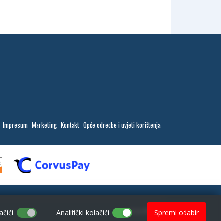
Impresum
Marketing
Kontakt
Opće odredbe i uvjeti korištenja
web by NIVAGO
ačići
Analitički kolačići
Spremi odabir