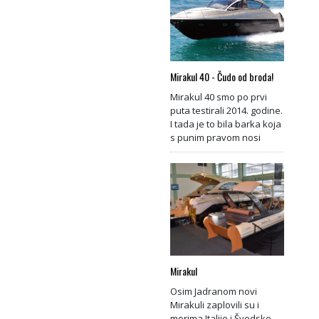
Mirakul 40 - Čudo od broda!
Mirakul 40 smo po prvi
puta testirali 2014. godine.
I tada je to bila barka koja
s punim pravom nosi
Mirakul
Osim Jadranom novi
Mirakuli zaplovili su i
morima Italije i Švedske,