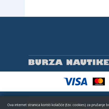
Copyright (c) 2001 - 2026,
Lantina d.o.o.
Ova internet stranica koristi kolačiće (tzv. cookies) za pružanje b
sav materijal na ovim stranicama je zaštićen i bez dozvole zabranje