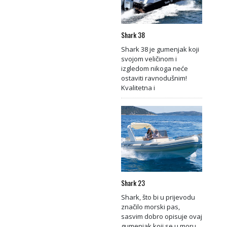
Shark 38
Shark 38 je gumenjak koji
svojom veličinom i
izgledom nikoga neće
ostaviti ravnodušnim!
Kvalitetna i
Shark 23
Shark, što bi u prijevodu
značilo morski pas,
sasvim dobro opisuje ovaj
gumenjak koji se u moru