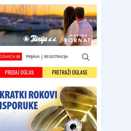
OŠARICA (
0
)
PRIJAVA
|
REGISTRACIJA
PREDAJ OGLAS
PRETRAŽI OGLASE