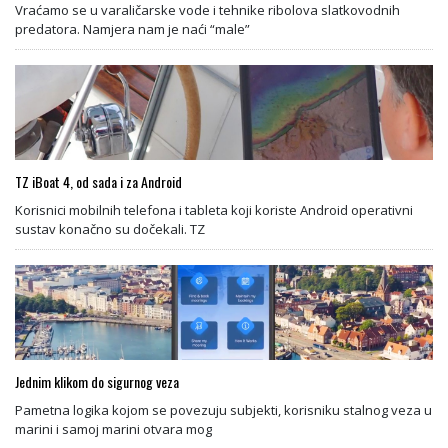
Vraćamo se u varaličarske vode i tehnike ribolova slatkovodnih
predatora. Namjera nam je naći “male”
TZ iBoat 4, od sada i za Android
Korisnici mobilnih telefona i tableta koji koriste Android operativni
sustav konačno su dočekali. TZ
Jednim klikom do sigurnog veza
Pametna logika kojom se povezuju subjekti, korisniku stalnog veza u
marini i samoj marini otvara mog