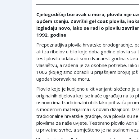
Cjelogodišnji boravak u moru, plovilu nije uz
općem stanju. Završni gel coat plovila, inoks
izgledaju novo, iako se radi o plovilu zavr
1992. godine
Prepoznatljiva plovila hrvatske brodogradnje, po
ali i za ribolov u bilo koje doba godine plovila su 
test plovilo odabrali smo dvanaest godina staru 
vlasništvu, a rađena je za osobne potrebe. Iako 
1002 (kojeg smo obradili u prijašnjem broju) još
ugodan boravak na moru.
Plovilo koje je kupljeno u kit varijanti složeno je 
originalnih dijelova koji se inače ugrađuju na to pl
osnovu ima tradicionalni oblik lako prihvaća pro
s modernim materijalima i s novim dizajnom. Iz
tradicionalne hrvatske gradnje, ova plovila su s
plovilima za naše uvjete. Testirano plovilo Adria 
u privatne svrhe, a smješteno je na stalnom vez