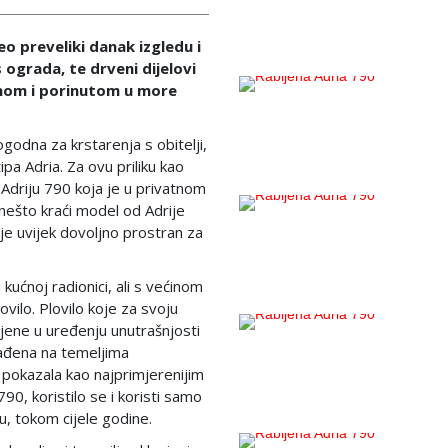
eo preveliki danak izgledu i
 ograda, te drveni dijelovi
šenom i porinutom u more
godna za krstarenja s obitelji,
tipa Adria. Za ovu priliku kao
Adriju 790 koja je u privatnom
nešto kraći model od Adrije
 je uvijek dovoljno prostran za
u kućnoj radionici, ali s većinom
ovilo. Plovilo koje za svoju
mjene u uređenju unutrašnjosti
rađena na temeljima
e pokazala kao najprimjerenijim
790, koristilo se i koristi samo
u, tokom cijele godine.