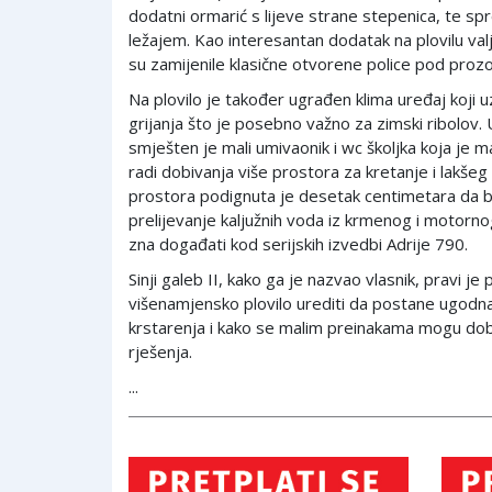
dodatni ormarić s lijeve strane stepenica, te s
ležajem. Kao interesantan dodatak na plovilu val
su zamijenile klasične otvorene police pod proz
Na plovilo je također ugrađen klima uređaj koji 
grijanja što je posebno važno za zimski ribolov. 
smješten je mali umivaonik i wc školjka koja je 
radi dobivanja više prostora za kretanje i lakšeg
prostora podignuta je desetak centimetara da b
prelijevanje kaljužnih voda iz krmenog i motorno
zna događati kod serijskih izvedbi Adrije 790.
Sinji galeb II, kako ga je nazvao vlasnik, pravi j
višenamjensko plovilo urediti da postane ugodn
krstarenja i kako se malim preinakama mogu dobiti
rješenja.
...