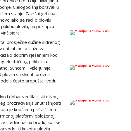
brodice i to u cilju uklanjanja
odnje. Cjelogodišnji boravak u
općem stanju. Završni gel coat
 novo iako se radi o plovilu
palubu plovila, na poklopcu
vinč sidra.
štaj prosječne dužine sidrenog
v natkabine, a služe za
pokazalo dobrim rješenjem kod
g električnog priključka.
no, Suncem, i više ju nije
plovila su skinuti prozori
modela često propuštali vodu i
o i dobar ventilacijski otvor,
ljeg prozračivanja unutrašnjosti
a koja je kopčama pričvršćena
krmenoj platformi obloženoj
e i jedini tuš na brodu, koji se
a vode. U kokpitu plovila