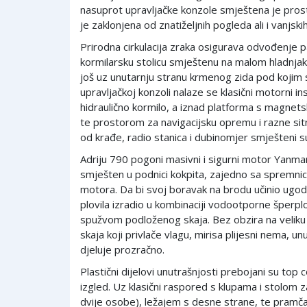
nasuprot upravljačke konzole smještena je prostr
je zaklonjena od znatiželjnih pogleda ali i vanjskih
Prirodna cirkulacija zraka osigurava odvođenje 
kormilarsku stolicu smještenu na malom hladnja
još uz unutarnju stranu krmenog zida pod kojim 
upravljačkoj konzoli nalaze se klasični motorni in
hidraulično kormilo, a iznad platforma s magne
te prostorom za navigacijsku opremu i razne sitnic
od krađe, radio stanica i dubinomjer smješteni su
Adriju 790 pogoni masivni i sigurni motor Yanma
smješten u podnici kokpita, zajedno sa spremni
motora. Da bi svoj boravak na brodu učinio ugodn
plovila izradio u kombinaciji vodootporne šperplo
spužvom podloženog skaja. Bez obzira na veliku 
skaja koji privlače vlagu, mirisa plijesni nema, un
djeluje prozračno.
Plastični dijelovi unutrašnjosti prebojani su top c
izgled. Uz klasični raspored s klupama i stolom za
dvije osobe), ležajem s desne strane, te pramč