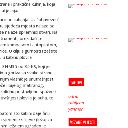
ana i praktična kuhinja, koja
 utjecaja.
pare od kuhanja. Uz "obaveznu"
ku, sjedeća mjesta nalaze se
se nalaze spremnici stvari. Na
strumenti, prekidači te
tskim kompasom i autopilotom,
e. U cilju sigurnosti i zaštite
 u kabinu plovila.
r 3HM35 od 35 KS, koji je
cima goriva sa svake strane
ijim vlasnik je unutrašnjost
TAGOVI
če i bijelog matiranog,
količinu postavljene spužve i
adria
utrašnjost plovila je suha, te
rabljeno
yanmar
oatom što kabini daje finiji
 sjedenje s lijeve (ležaj za
VEZANE VIJESTI
anim ležajem ugrađen je