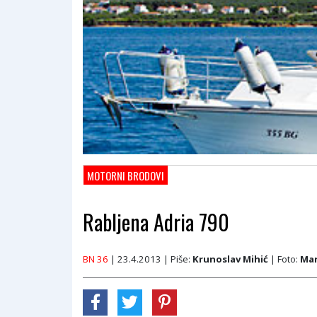
MOTORNI BRODOVI
Rabljena Adria 790
BN 36
| 23.4.2013
| Piše:
Krunoslav Mihić
| Foto:
Mar