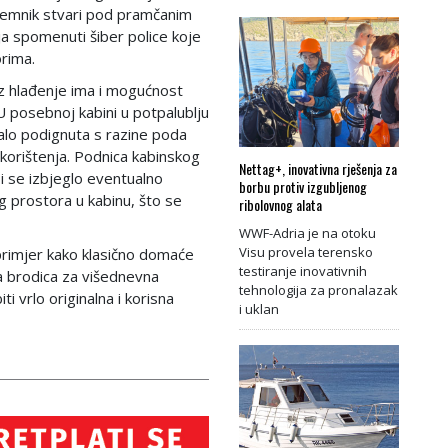
premnik stvari pod pramčanim
ja spomenuti šiber police koje
orima.
uz hlađenje ima i mogućnost
U posebnoj kabini u potpalublju
malo podignuta s razine poda
 korištenja. Podnica kabinskog
Nettag+, inovativna rješenja za
i se izbjeglo eventualno
borbu protiv izgubljenog
g prostora u kabinu, što se
ribolovnog alata
WWF-Adria je na otoku
Visu provela terensko
e primjer kako klasično domaće
testiranje inovativnih
a brodica za višednevna
tehnologija za pronalazak
 vrlo originalna i korisna
i uklan