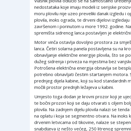
Vlasnik plovila odlučio se na samostalno uređenje 
nedostataka koje imaju modeli iz serijske proizv
moru plovilu nije uzeo preveliki danak izgledu i 
plovila, inoks ograda, te drveni dijelovi izgledaju
završenom i porinutom u more 1992. godine. Na 
spremišta sidrenog lanca postavljen je električni 
Motor vinča ostavlja dovoljno prostora za smje
lanca. Četiri solarna panela postavljena su na kro
obnavljanje električne energije plovila, što se 
dužeg sidrenja i priveza na mjestima bez vanjsko
Potrošena električna energija obnavlja se besplat
potrebno obnavljati čestim startanjem motora. S 
prednjeg dijela kabine, koji su kod standardnih 
močili prostor prednjih ležajeva u kabini.
Umjesto toga dodan je krovni prozor koji je ujedn
te bočni prozori koji se daju otvarati s ciljem bo
plovila. Na zadnjem dijelu plovila nalazi se tend
na oplatu i koja se segmentno otvara. Na inoks 
drvenim letvicama od tikovine, nalaze se stepenic
snabdijeva iz nešto većeg, 250 litrenog spremnik