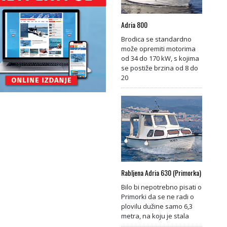
Adria 800
Brodica se standardno
može opremiti motorima
od 34 do 170 kW, s kojima
se postiže brzina od 8 do
20
Rabljena Adria 630 (Primorka)
Bilo bi nepotrebno pisati o
Primorki da se ne radi o
plovilu dužine samo 6,3
metra, na koju je stala