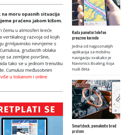
k na moru opasnih situacija
rijeme praćeno jakom kišom.
ri čemu u atmosferi kreće
Kada pametni telefon
a vertikalnog razvoja od kojih
preuzme kormilo
aju grmljavinsko nevrijeme s
Jedna od najpoznatijih
 Cumulusa, grudastih oblaka
aplikacija za mobilnu
nje sa zemljine površine,
navigaciju svakako je
ada tako se u jednom trenutku
Navionics Boating, koja
nudi deta
vode. Cumulusi međusobnim
(više u tiskanom i online
Smartdock, pomaknite brod
prstom