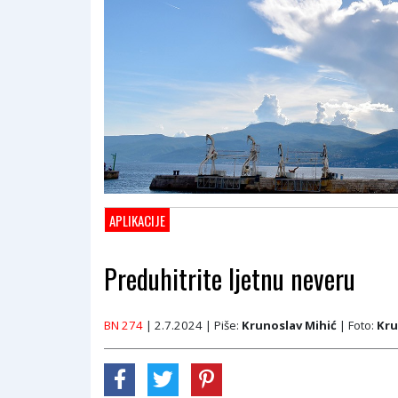
APLIKACIJE
Preduhitrite ljetnu neveru
BN 274
| 2.7.2024
| Piše:
Krunoslav Mihić
| Foto:
Kru