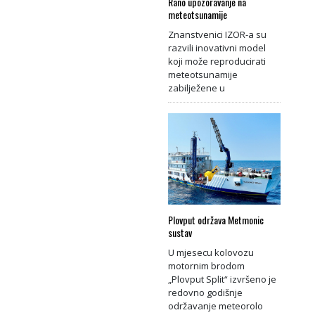
Rano upozoravanje na
meteotsunamije
Znanstvenici IZOR-a su
razvili inovativni model
koji može reproducirati
meteotsunamije
zabilježene u
Plovput održava Metmonic
sustav
U mjesecu kolovozu
motornim brodom
„Plovput Split“ izvršeno je
redovno godišnje
održavanje meteorolo