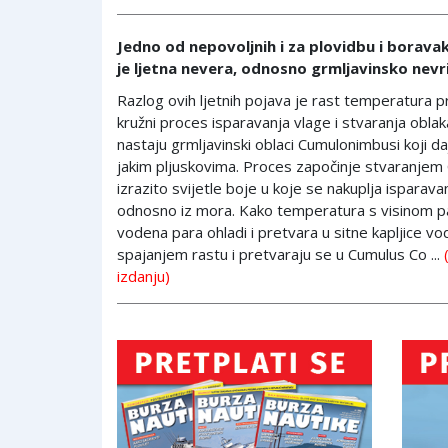
Jedno od nepovoljnih i za plovidbu i borava
je ljetna nevera, odnosno grmljavinsko nev
Razlog ovih ljetnih pojava je rast temperatura p
kružni proces isparavanja vlage i stvaranja oblak
nastaju grmljavinski oblaci Cumulonimbusi koji d
jakim pljuskovima. Proces započinje stvaranjem
izrazito svijetle boje u koje se nakuplja isparava
odnosno iz mora. Kako temperatura s visinom p
vodena para ohladi i pretvara u sitne kapljice 
spajanjem rastu i pretvaraju se u Cumulus Co ...
izdanju)