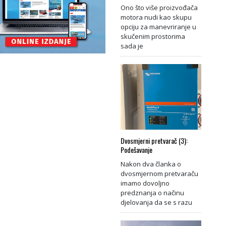
Ono što više proizvođača
motora nudi kao skupu
opciju za manevriranje u
skučenim prostorima
sada je
Dvosmjerni pretvarač (3):
Podešavanje
Nakon dva članka o
dvosmjernom pretvaraču
imamo dovoljno
predznanja o načinu
djelovanja da se s razu