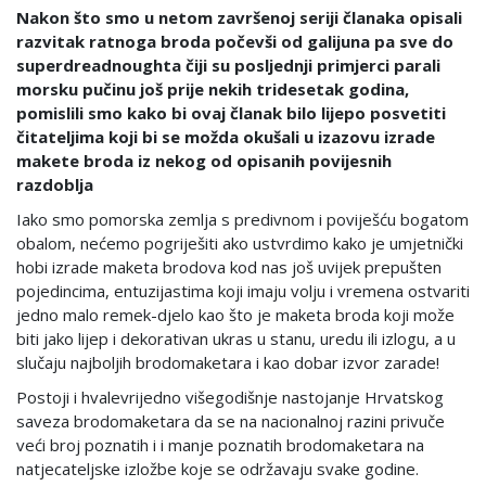
Nakon što smo u netom završenoj seriji članaka opisali
razvitak ratnoga broda počevši od galijuna pa sve do
superdreadnoughta čiji su posljednji primjerci parali
morsku pučinu još prije nekih tridesetak godina,
pomislili smo kako bi ovaj članak bilo lijepo posvetiti
čitateljima koji bi se možda okušali u izazovu izrade
makete broda iz nekog od opisanih povijesnih
razdoblja
Iako smo pomorska zemlja s predivnom i poviješću bogatom
obalom, nećemo pogriješiti ako ustvrdimo kako je umjetnički
hobi izrade maketa brodova kod nas još uvijek prepušten
pojedincima, entuzijastima koji imaju volju i vremena ostvariti
jedno malo remek-djelo kao što je maketa broda koji može
biti jako lijep i dekorativan ukras u stanu, uredu ili izlogu, a u
slučaju najboljih brodomaketara i kao dobar izvor zarade!
Postoji i hvalevrijedno višegodišnje nastojanje Hrvatskog
saveza brodomaketara da se na nacionalnoj razini privuče
veći broj poznatih i i manje poznatih brodomaketara na
natjecateljske izložbe koje se održavaju svake godine.