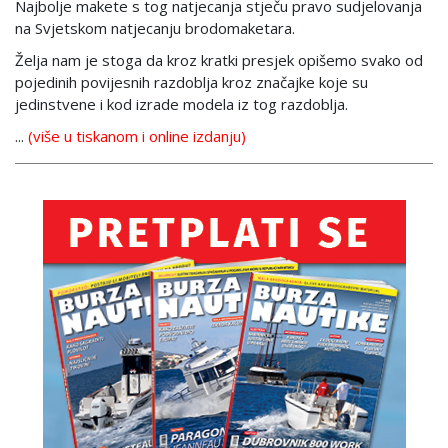
Najbolje makete s tog natjecanja stječu pravo sudjelovanja
na Svjetskom natjecanju brodomaketara.
Želja nam je stoga da kroz kratki presjek opišemo svako od
pojedinih povijesnih razdoblja kroz značajke koje su
jedinstvene i kod izrade modela iz tog razdoblja.
...
(više u tiskanom i online izdanju)