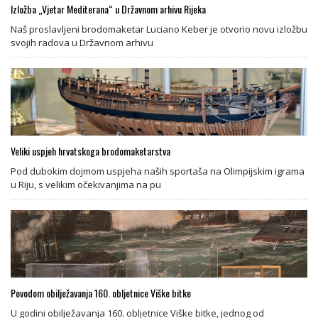
Izložba „Vjetar Mediterana“ u Državnom arhivu Rijeka
Naš proslavljeni brodomaketar Luciano Keber je otvorio novu izložbu
svojih radova u Državnom arhivu
Veliki uspjeh hrvatskoga brodomaketarstva
Pod dubokim dojmom uspjeha naših sportaša na Olimpijskim igrama
u Riju, s velikim očekivanjima na pu
Povodom obilježavanja 160. obljetnice Viške bitke
U godini obilježavanja 160. obljetnice Viške bitke, jednog od