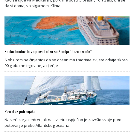
Kad se ujde va Mediteran, po krme pusti Gibratar, Port Said, čini se
da si doma, va sigurnem. Klima
Koliko brodovi brzo plove toliko se Zemlja “brzo okreće”
S obzirom na činjenicu da se oceanima i morima svijeta odvija skoro
90 globalne trgovine, a riječ je
Povratak jedrenjaka
Najveći cargo jedrenjak na svijetu uspješno je završio svoje prvo
putovanje preko Atlantskog oceana.