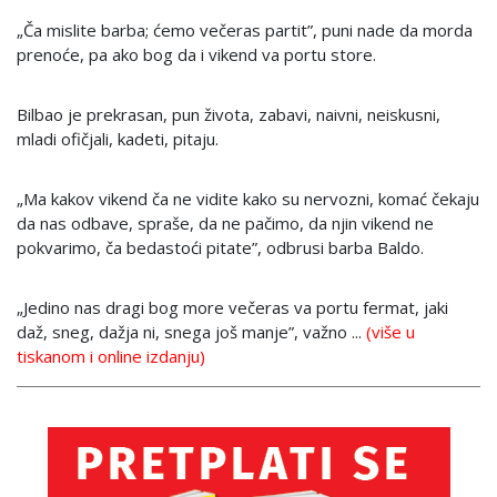
„Ča mislite barba; ćemo večeras partit”, puni nade da morda
prenoće, pa ako bog da i vikend va portu store.
Bilbao je prekrasan, pun života, zabavi, naivni, neiskusni,
mladi ofičjali, kadeti, pitaju.
„Ma kakov vikend ča ne vidite kako su nervozni, komać čekaju
da nas odbave, spraše, da ne pačimo, da njin vikend ne
pokvarimo, ča bedastoći pitate”, odbrusi barba Baldo.
„Jedino nas dragi bog more večeras va portu fermat, jaki
daž, sneg, dažja ni, snega još manje”, važno ...
(više u
tiskanom i online izdanju)