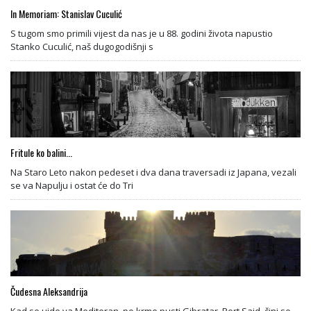
In Memoriam: Stanislav Cuculić
S tugom smo primili vijest da nas je u 88. godini života napustio
Stanko Cuculić, naš dugogodišnji s
Fritule ko balini...
Na Staro Leto nakon pedeset i dva dana traversadi iz Japana, vezali
se va Napulju i ostat će do Tri
Čudesna Aleksandrija