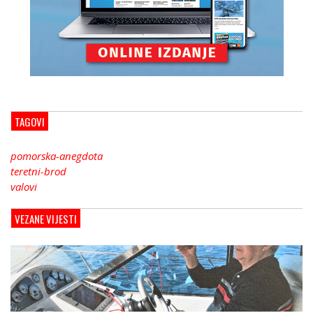
TAGOVI
pomorska-anegdota
teretni-brod
valovi
VEZANE VIJESTI