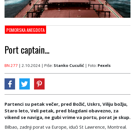
POMORSKA ANEGDOTA
Port captain...
BN 277
| 2.10.2024
| Piše:
Stanko Cuculić
| Foto:
Pexels
Partenci su petak večer, pred Božić, Uskrs, Viliju božju,
Staro leto, Veli petak, pred blagdani obavezno, za
vikend se naviga, ne gubi vrime va portu, porat je skup.
Bilbao, zadnji porat va Europe, idući St Lawrence, Montreal.