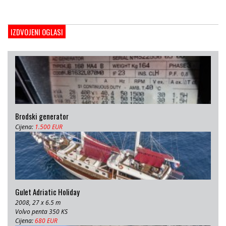
Gulet Adriatic Holiday
2008, 27 x 6.5 m, Volvo penta 350 KS
IZDVOJENI OGLASI
Cijena:
680 EUR
Brodski generator
Cijena:
1.500 EUR
Gulet Adriatic Holiday
2008, 27 x 6.5 m
Volvo penta 350 KS
Cijena:
680 EUR