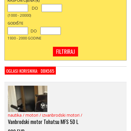
RASPON CIJENA (€)
DO
(1000 - 20000)
GODIŠTE
DO
1930 - 2000 GODINE
OGLASI KORISNIKA: DBK565
nautika
/
motori
/
izvanbrodski motori
/
Vanbrodski motor Tohatsu MFS 5D L