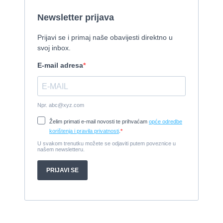
Izletnički brod - 94 osobe
1954, 16,60 x 5,10 m, FAMOS 129 KW
Cijena:
370.000 EUR
Tender Williams 325 TurboJet - sniženo!
2008, 325 x 1.7 m, weber 750
Cijena:
7.990 EUR
Damor 900 FURIA - EXTRA OPREMA - PRILIKA - SNIŽENA
CIJENA
2008, 8,98 x 3 m, Yanmar 200kW - unutranji, diesel
Cijena:
65.000 EUR
Prodajem jedrilicu ELAN 31 S
1987, 10 m x 3.4 m m, Yanmar 2GM20
Cijena:
27.000 EUR
Gulet Hera
1998, 19 x 5 m, Volvo penta 306ks
Cijena:
35 EUR
M/B San snova
2009, 30 x 8 m, Iveco Aifo 8281 SRM 50
Cijena:
1.000.000 EUR