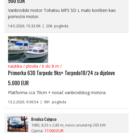
900
EUR
Vanbrodski motor Tohatsu MFS 5D L malo korišten kao
pomoćni motor.
14.5.2026. 15:32:06 | 206 pogleda
nautika
/
plovila
/
6 do 8 m
/
Primorka 630 Torpedo 9ks+ Torpedo18/24 za dijelove
5.000
EUR
Platforma cca 70cm + nosač vanbrodskog motora.
13.2.2026. 9:36:54 | 991 pogleda
Brodica Calypso
1983, 8,33 x 2,83 m, iveco unutarnji 205 kW
Cijena:
17.000 EUR