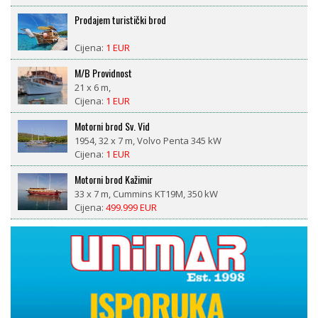
Prodajem turistički brod
Cijena:
1 EUR
M/B Providnost
21 x 6 m,
Cijena:
1 EUR
Motorni brod Sv. Vid
1954, 32 x 7 m, Volvo Penta 345 kW
Cijena:
1 EUR
Motorni brod Kažimir
33 x 7 m, Cummins KT19M, 350 kW
Cijena:
499.999 EUR
LM 27 motorsailor
1981, 8,4 x 2,6 m, Nani 29 ks diesel
Cijena:
18.500 EUR
CROWNLINE BAYSIDE 765 AC – prikolica uključena, 377
radnih sati, spreman za sezonu
1993, 7,98 x 2,55 m, V8 Volvo Penta 570 DP (190kW,