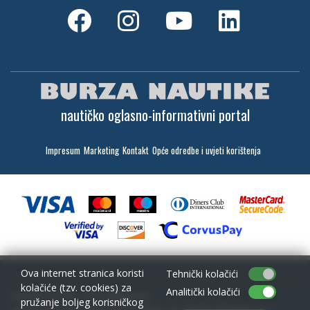
nautičko oglasno-informativni portal
Impresum
Marketing
Kontakt
Opće odredbe i uvjeti korištenja
Ova internet stranica koristi
Tehnički kolačići
kolačiće (tzv. cookies) za
Analitički kolačići
Copyright (c) 2001 - 2026,
Lantina d.o.o.
pružanje boljeg korisničkog
sav materijal na ovim stranicama je zaštićen i bez dozvole zabranjeno ga je