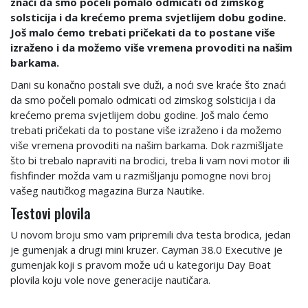
znaći da smo počeli pomalo odmicati od zimskog
solsticija i da krećemo prema svjetlijem dobu godine.
Još malo ćemo trebati pričekati da to postane više
izraženo i da možemo više vremena provoditi na našim
barkama.
Dani su konačno postali sve duži, a noći sve kraće što znaći
da smo počeli pomalo odmicati od zimskog solsticija i da
krećemo prema svjetlijem dobu godine. Još malo ćemo
trebati pričekati da to postane više izraženo i da možemo
više vremena provoditi na našim barkama. Dok razmišljate
što bi trebalo napraviti na brodici, treba li vam novi motor ili
fishfinder možda vam u razmišljanju pomogne novi broj
vašeg nautičkog magazina Burza Nautike.
Testovi plovila
U novom broju smo vam pripremili dva testa brodica, jedan
je gumenjak a drugi mini kruzer. Cayman 38.0 Executive je
gumenjak koji s pravom može ući u kategoriju Day Boat
plovila koju vole nove generacije nautičara.