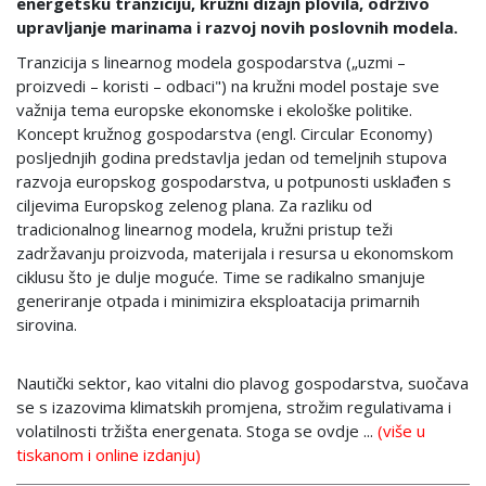
energetsku tranziciju, kružni dizajn plovila, održivo
upravljanje marinama i razvoj novih poslovnih modela.
Tranzicija s linearnog modela gospodarstva („uzmi –
proizvedi – koristi – odbaci") na kružni model postaje sve
važnija tema europske ekonomske i ekološke politike.
Koncept kružnog gospodarstva (engl. Circular Economy)
posljednjih godina predstavlja jedan od temeljnih stupova
razvoja europskog gospodarstva, u potpunosti usklađen s
ciljevima Europskog zelenog plana. Za razliku od
tradicionalnog linearnog modela, kružni pristup teži
zadržavanju proizvoda, materijala i resursa u ekonomskom
ciklusu što je dulje moguće. Time se radikalno smanjuje
generiranje otpada i minimizira eksploatacija primarnih
sirovina.
Nautički sektor, kao vitalni dio plavog gospodarstva, suočava
se s izazovima klimatskih promjena, strožim regulativama i
volatilnosti tržišta energenata. Stoga se ovdje ...
(više u
tiskanom i online izdanju)