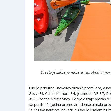
Sve što je izloženo može se isprobati u mo
Bilo je prisutno i nekoliko stranih premijera, a
Gozzi 38 Cabin, Kumbra 34, Jeanneau DB 37, Ro
850. Croatia Nautic Show i dalje ostaje vjeran slje
se punih 16 godina promovira domaća mala brod
i svjetska nautička industrija. Ovo je i sajam tu