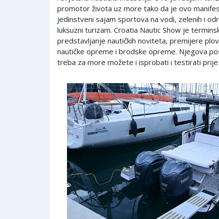
promotor života uz more tako da je ovo manifest
jedinstveni sajam sportova na vodi, zelenih i od
luksuzni turizam. Croatia Nautic Show je termins
predstavljanje nautičkih noviteta, premijere plovi
nautičke opreme i brodske opreme. Njegova po
treba za more možete i isprobati i testirati prij