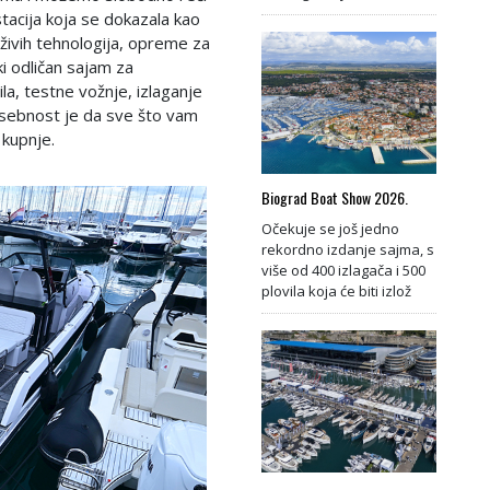
acija koja se dokazala kao
rživih tehnologija, opreme za
ki odličan sajam za
la, testne vožnje, izlaganje
sebnost je da sve što vam
e kupnje.
Biograd Boat Show 2026.
Očekuje se još jedno
rekordno izdanje sajma, s
više od 400 izlagača i 500
plovila koja će biti izlož