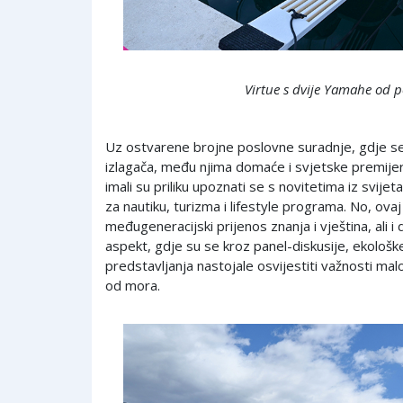
Virtue s dvije Yamahe od 
Uz ostvarene brojne poslovne suradnje, gdje se
izlagača, među njima domaće i svjetske premijere 
imali su priliku upoznati se s novitetima iz svij
za nautiku, turizma i lifestyle programa. No, ovaj
međugeneracijski prijenos znanja i vještina, ali i d
aspekt, gdje su se kroz panel-diskusije, ekološk
predstavljanja nastojale osvijestiti važnosti malo
od mora.