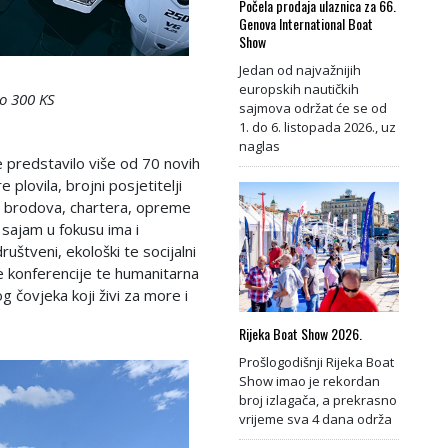
Počela prodaja ulaznica za 66.
Genova International Boat
Show
Jedan od najvažnijih
europskih nautičkih
po 300 KS
sajmova održat će se od
1. do 6. listopada 2026., uz
naglas
 predstavilo više od 70 novih
plovila, brojni posjetitelji
eta brodova, chartera, opreme
 sajam u fokusu ima i
ruštveni, ekološki te socijalni
e konferencije te humanitarna
g čovjeka koji živi za more i
Rijeka Boat Show 2026.
Prošlogodišnji Rijeka Boat
Show imao je rekordan
broj izlagača, a prekrasno
vrijeme sva 4 dana održa