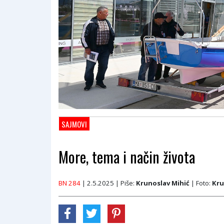
SAJMOVI
More, tema i način života
BN 284
| 2.5.2025
| Piše:
Krunoslav Mihić
| Foto:
Kru