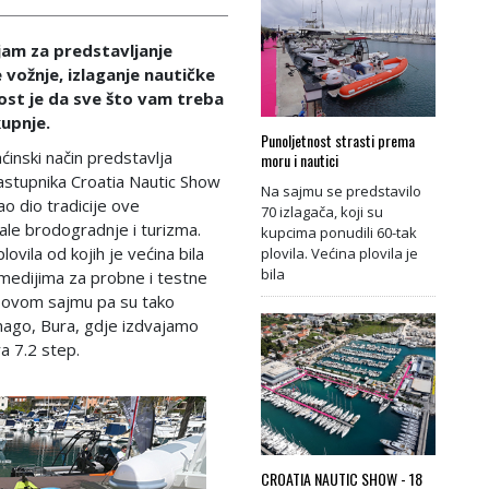
jam za predstavljanje
 vožnje, izlaganje nautičke
st je da sve što vam treba
kupnje.
Punoljetnost strasti prema
ćinski način predstavlja
moru i nautici
astupnika Croatia Nautic Show
Na sajmu se predstavilo
ao dio tradicije ove
70 izlagača, koji su
ale brodogradnje i turizma.
kupcima ponudili 60-tak
ovila od kojih je većina bila
plovila. Većina plovila je
bila
 medijima za probne i testne
a ovom sajmu pa su tako
Colnago, Bura, gdje izdvajamo
a 7.2 step.
CROATIA NAUTIC SHOW - 18