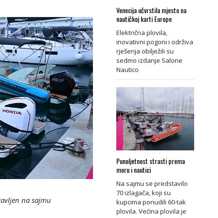
Venecija učvrstila mjesto na
nautičkoj karti Europe
Električna plovila,
inovativni pogoni i održiva
rješenja obilježili su
sedmo izdanje Salone
Nautico
Punoljetnost strasti prema
moru i nautici
Na sajmu se predstavilo
70 izlagača, koji su
tavljen na sajmu
kupcima ponudili 60-tak
plovila. Većina plovila je