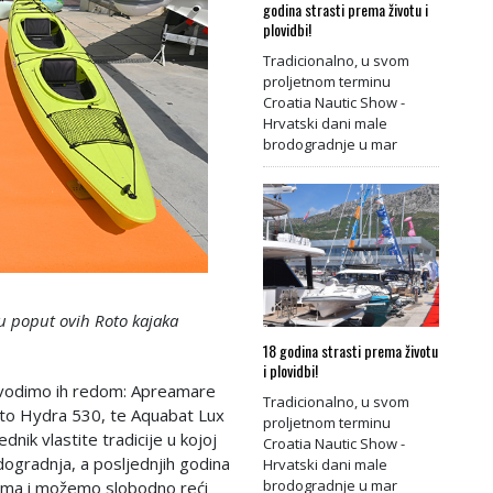
godina strasti prema životu i
plovidbi!
Tradicionalno, u svom
proljetnom terminu
Croatia Nautic Show -
Hrvatski dani male
brodogradnje u mar
ru poput ovih Roto kajaka
18 godina strasti prema životu
i plovidbi!
 navodimo ih redom: Apreamare
Tradicionalno, u svom
to Hydra 530, te Aquabat Lux
proljetnom terminu
dnik vlastite tradicije u kojoj
Croatia Nautic Show -
ogradnja, a posljednjih godina
Hrvatski dani male
brodogradnje u mar
rizma i možemo slobodno reći