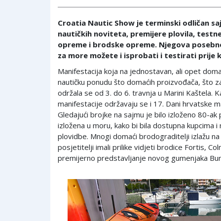
Croatia Nautic Show je terminski odličan sa
nautičkih noviteta, premijere plovila, testne
opreme i brodske opreme. Njegova posebno
za more možete i isprobati i testirati prije 
Manifestacija koja na jednostavan, ali opet doma
nautičku ponudu što domaćih proizvođača, što z
održala se od 3. do 6. travnja u Marini Kaštela. K
manifestacije održavaju se i 17. Dani hrvatske m
Gledajući brojke na sajmu je bilo izloženo 80-ak pl
izložena u moru, kako bi bila dostupna kupcima i
plovidbe. Mnogi domaći brodograditelji izlažu n
posjetitelji imali prilike vidjeti brodice Fortis, 
premijerno predstavljanje novog gumenjaka Bur