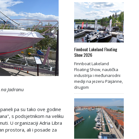
Finnboat Lakeland Floating
Show 2026
Finnboat Lakeland
Floating Show, nautička
industrija i međunarodni
mediji na jezeru Päijänne,
drugom
 na Jadranu
 paneli pa su tako ove godine
rana", s podsjetnikom na veliku
uti. U organizaciji Adria Libra
an prostora, ali i posade za