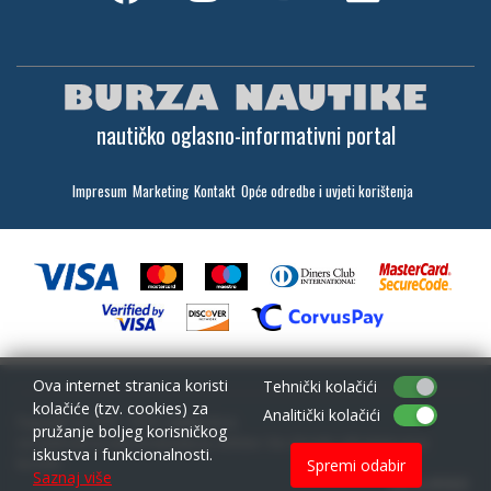
nautičko oglasno-informativni portal
Impresum
Marketing
Kontakt
Opće odredbe i uvjeti korištenja
Ova internet stranica koristi
Tehnički kolačići
kolačiće (tzv. cookies) za
Analitički kolačići
Copyright (c) 2001 - 2026,
Lantina d.o.o.
pružanje boljeg korisničkog
sav materijal na ovim stranicama je zaštićen i bez dozvole zabranjeno ga je
iskustva i funkcionalnosti.
koristiti
Spremi odabir
Saznaj više
web by NIVAGO