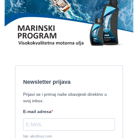
Cijena:
1 EUR
Gulet Kadena
2000, 32 x 8 m, Cummins
Pirelli 770 EFB
2010, 8,46 x 3,12 m, Mercruiser 235,4 kw
Cijena:
35.000 EUR
Prodaje se Gulet
2015, 27 x 7 m, Iveco aifo x 2
Cijena:
1.150.000 EUR
Izletnički brod - 94 osobe
1954, 16,60 x 5,10 m, FAMOS 129 KW
Cijena:
370.000 EUR
Tender Williams 325 TurboJet - sniženo!
2008, 325 x 1.7 m, weber 750
Cijena:
7.990 EUR
Damor 900 FURIA - EXTRA OPREMA - PRILIKA - SNIŽENA
CIJENA