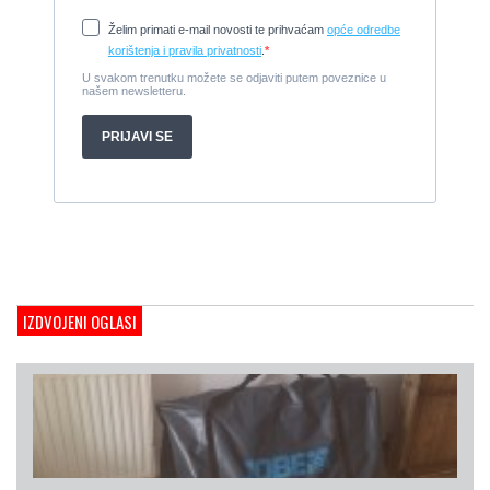
2008, 8,98 x 3 m, Yanmar 200kW - unutranji, diesel
Cijena:
65.000 EUR
Prodajem jedrilicu ELAN 31 S
1987, 10 m x 3.4 m m, Yanmar 2GM20
Cijena:
27.000 EUR
Gulet Hera
1998, 19 x 5 m, Volvo penta 306ks
Cijena:
35 EUR
M/B San snova
2009, 30 x 8 m, Iveco Aifo 8281 SRM 50
Cijena:
1.000.000 EUR
Gulet Adriatic Holiday
2008, 27 x 6.5 m, Volvo penta 350 KS
IZDVOJENI OGLASI
Cijena:
680 EUR