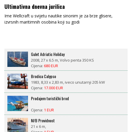
Ultimativna dnevna jurilica
Ime Wellcraft u svijetu nautike sinonim je za brze glisere,
izvrsnih maritimnih osobina koji su godi
Brodica Calypso
1983, 8,33 x 2,83 m, iveco unutarnji 205 kW
Cijena:
17.000 EUR
Prodajem turistički brod
Cijena:
1 EUR
M/B Providnost
21 x 6 m,
Cijena:
1 EUR
Motorni brod Sv. Vid
1954, 32 x 7 m, Volvo Penta 345 kW