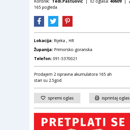
Korisnik:
Tedi.Pastuovic
| ID oglasa:
40609
| Za
165 pogleda
Lokacija:
Rijeka , HR
Županija:
Primorsko-goranska
Telefon:
091-5370021
Prodajem 2 ispravna akumulatora 165 ah
stari su 2.5god
spremi oglas
isprintaj oglas