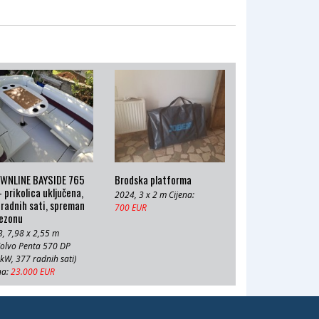
WNLINE BAYSIDE 765
Brodska platforma
 prikolica uključena,
2024, 3 x 2 m Cijena:
radnih sati, spreman
700 EUR
sezonu
, 7,98 x 2,55 m
olvo Penta 570 DP
kW, 377 radnih sati)
na:
23.000 EUR