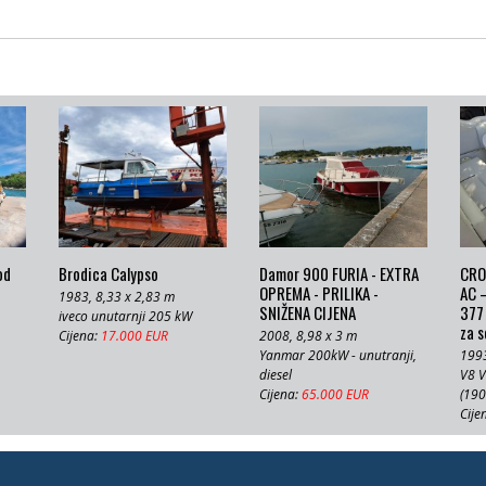
od
Brodica Calypso
Damor 900 FURIA - EXTRA
CRO
OPREMA - PRILIKA -
AC –
1983, 8,33 x 2,83 m
SNIŽENA CIJENA
377 
iveco unutarnji 205 kW
za 
Cijena:
17.000 EUR
2008, 8,98 x 3 m
Yanmar 200kW - unutranji,
1993
diesel
V8 V
Cijena:
65.000 EUR
(190
Cije