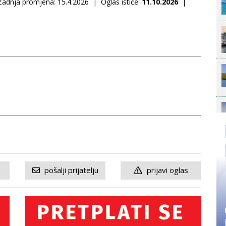
dnja promjena: 15.4.2026 | Oglas ističe:
11.10.2026
|
pošalji prijatelju
prijavi oglas