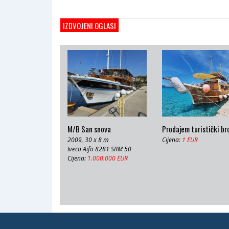
IZDVOJENI OGLASI
M/B San snova
Prodajem turistički br
2009, 30 x 8 m
Cijena:
1 EUR
Iveco Aifo 8281 SRM 50
Cijena:
1.000.000 EUR