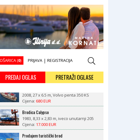
OŠARICA (
0
)
PRIJAVA
|
REGISTRACIJA
PREDAJ OGLAS
PRETRAŽI OGLASE
Brodica Calypso
1983, 8,33 x 2,83 m, iveco unutarnji 205
kW
Cijena:
17.000 EUR
Prodajem turistički brod
Cijena:
1 EUR