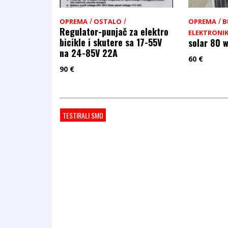
/
/
/
OPREMA
OSTALO
OPREMA
B
Regulator-punjač za elektro
ELEKTRONI
bicikle i skutere sa 17-55V
solar 80 
na 24-85V 22A
60
€
90
€
TESTIRALI SMO