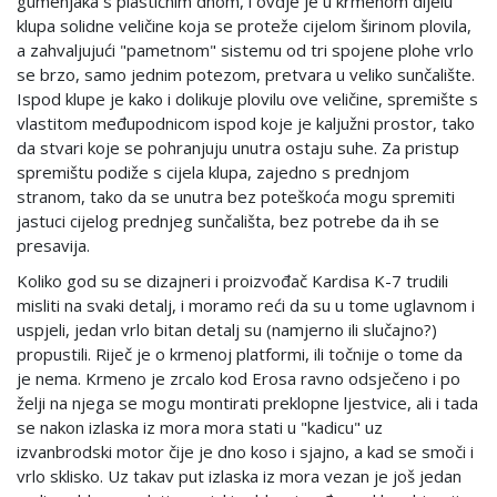
gumenjaka s plastičnim dnom, i ovdje je u krmenom dijelu
klupa solidne veličine koja se proteže cijelom širinom plovila,
a zahvaljujući "pametnom" sistemu od tri spojene plohe vrlo
se brzo, samo jednim potezom, pretvara u veliko sunčalište.
Ispod klupe je kako i dolikuje plovilu ove veličine, spremište s
vlastitom međupodnicom ispod koje je kaljužni prostor, tako
da stvari koje se pohranjuju unutra ostaju suhe. Za pristup
spremištu podiže s cijela klupa, zajedno s prednjom
stranom, tako da se unutra bez poteškoća mogu spremiti
jastuci cijelog prednjeg sunčališta, bez potrebe da ih se
presavija.
Koliko god su se dizajneri i proizvođač Kardisa K-7 trudili
misliti na svaki detalj, i moramo reći da su u tome uglavnom i
uspjeli, jedan vrlo bitan detalj su (namjerno ili slučajno?)
propustili. Riječ je o krmenoj platformi, ili točnije o tome da
je nema. Krmeno je zrcalo kod Erosa ravno odsječeno i po
želji na njega se mogu montirati preklopne ljestvice, ali i tada
se nakon izlaska iz mora mora stati u "kadicu" uz
izvanbrodski motor čije je dno koso i sjajno, a kad se smoči i
vrlo sklisko. Uz takav put izlaska iz mora vezan je još jedan