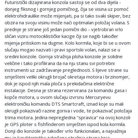
Futuristički dizajnirana konzola sastoji se od dva dijela -
donjeg fiksnog i gornjeg pomičnog, čija se visina uz pomoć
elektrohidraulike može mijenjati, pa si tako svaki skiper, bez
obzira na svoju visinu može naći optimalan položaj volana. S
prednje je strane još jedan pomični dio - vjetrobran vrlo
sličan viziru motociklističke kacige čiji se nagib također
mijenja pritiskom na dugme. Kolo kormila, koje bi se u ovom
slučaju mogao nazvati i pravi sportski volan, nalazi se u
sredini konzole. Gornja stražnja ploha konzole je solidne
veličine i tako profilirana da na nju stanu svi potrebni
instrumenti uz zadržavanje preglednosti. S lijeve strane su
smješteni veliki okrugli brojač okretaja motora i brzinomjer,
dok je ispod njih mala ploča s prekidačima električne
instalacije. Desna je strana rezervirana za komandu gasa i
kopče motora, u ovom slučaju izvrsnu Mercuryevu
elektroničku komandu DTS Smartcraft, iznad koje su mali
okrugli pokazivači razine goriva i vode, te pokazivač položaja
trima motora. Jedina nepregledna "spravica" na ovoj konzoli
je GPS ploter s fishfinderom smješten ispod kola kormila.
Donji dio konzole je također vrlo funkcionalan, a najvažnija
mu je karakteristika zakošena stražnja strana koja