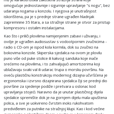
omogućuje jednostavnije i sigurnije upravljanje "s nogu", bez
udaranja nogama u konzolu. I njegova je unutrašnjost
iskorištena, pa je s prednje strane ugrađen hladnjak
zapremnine 35 litara, a sa stražnje strane je otvor za pristup
kompresoru i ostalim instalacijama.
Kao što i priliči plovilima namijenjenim zabavi i uživanju, i
ovdje je ugrađen audiosustav s vodootpornim zvučnicima -
radio s CD-om je ispod kola kormila, dok su zvučnici na
bokovima konzole. Skiperska sjedalica na ovom je plovilu
puno više od puke stolice ili kakvog sanduka koje inače
srećemo na plovilima, i to zahvaljujući amortizerima koji
ublažavaju svaki val ili udarac trupa o morsku površinu. Na
oveću plastičnu konstrukciju modernog dizajna učvršćena je
ergonomska i izvrsno dizajnirana sjedalica čiji se prednji dio
površine za sjedenje podiže i pretvara u oslonac kod
upravljanja stojeći. Naravno da je unutar plastičnog dijela
sjedalice spremište dok je na gornjem dijelu mala upuštena
polica, a sve je uokvireno čvrstim inoks rukohvatom
predviđenim za putnike na stražnjoj klupi. Kao i kod većine