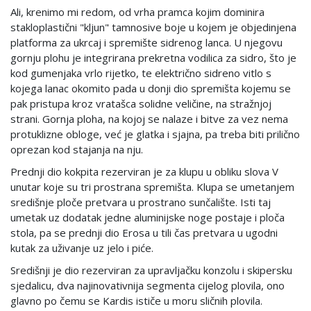
Ali, krenimo mi redom, od vrha pramca kojim dominira
stakloplastični "kljun" tamnosive boje u kojem je objedinjena
platforma za ukrcaj i spremište sidrenog lanca. U njegovu
gornju plohu je integrirana prekretna vodilica za sidro, što je
kod gumenjaka vrlo rijetko, te električno sidreno vitlo s
kojega lanac okomito pada u donji dio spremišta kojemu se
pak pristupa kroz vratašca solidne veličine, na stražnjoj
strani. Gornja ploha, na kojoj se nalaze i bitve za vez nema
protuklizne obloge, već je glatka i sjajna, pa treba biti prilično
oprezan kod stajanja na nju.
Prednji dio kokpita rezerviran je za klupu u obliku slova V
unutar koje su tri prostrana spremišta. Klupa se umetanjem
središnje ploče pretvara u prostrano sunčalište. Isti taj
umetak uz dodatak jedne aluminijske noge postaje i ploča
stola, pa se prednji dio Erosa u tili čas pretvara u ugodni
kutak za uživanje uz jelo i piće.
Središnji je dio rezerviran za upravljačku konzolu i skipersku
sjedalicu, dva najinovativnija segmenta cijelog plovila, ono
glavno po čemu se Kardis ističe u moru sličnih plovila.