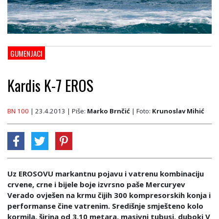
GUMENJACI
Kardis K-7 EROS
BN 100
| 23.4.2013
| Piše:
Marko Brnčić
| Foto:
Krunoslav Mihić
Uz EROSOVU markantnu pojavu i vatrenu kombinaciju
crvene, crne i bijele boje izvrsno paše Mercuryev
Verado ovješen na krmu čijih 300 kompresorskih konja i
performanse čine vatrenim. Središnje smješteno kolo
kormila, širina od 3,10 metara, masivni tubusi, duboki V