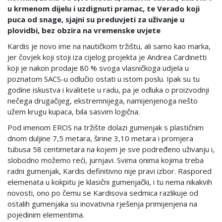
u krmenom dijelu i uzdignuti pramac, te Verado koji
puca od snage, sjajni su preduvjeti za uživanje u
plovidbi, bez obzira na vremenske uvjete
Kardis je novo ime na nautičkom tržištu, ali samo kao marka,
jer čovjek koji stoji iza cijelog projekta je Andrea Cardinetti
koji je nakon prodaje 80 % svoga vlasničkoga udjela u
poznatom SACS-u odlučio ostati u istom poslu. Ipak su tu
godine iskustva i kvalitete u radu, pa je odluka o proizvodnji
nečega drugačijeg, ekstremnijega, namijenjenoga nešto
užem krugu kupaca, bila sasvim logična.
Pod imenom EROS na tržište dolazi gumenjak s plastičnim
dnom duljine 7,5 metara, širine 3,10 metara i promjera
tubusa 58 centimetara na kojem je sve podređeno uživanju i,
slobodno možemo reći, jurnjavi. Svima onima kojima treba
radni gumenjak, Kardis definitivno nije pravi izbor. Raspored
elemenata u kokpitu je klasični gumenjački, i tu nema nikakvih
novosti, ono po čemu se Kardisova sedmica razlikuje od
ostalih gumenjaka su inovativna rješenja primijenjena na
pojedinim elementima.