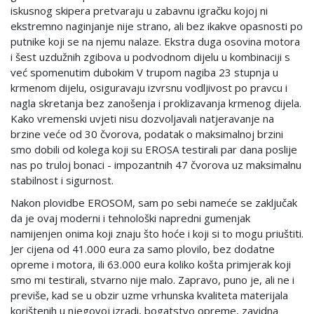
iskusnog skipera pretvaraju u zabavnu igračku kojoj ni
ekstremno naginjanje nije strano, ali bez ikakve opasnosti po
putnike koji se na njemu nalaze. Ekstra duga osovina motora
i šest uzdužnih zgibova u podvodnom dijelu u kombinaciji s
već spomenutim dubokim V trupom nagiba 23 stupnja u
krmenom dijelu, osiguravaju izvrsnu vodljivost po pravcu i
nagla skretanja bez zanošenja i proklizavanja krmenog dijela.
Kako vremenski uvjeti nisu dozvoljavali natjeravanje na
brzine veće od 30 čvorova, podatak o maksimalnoj brzini
smo dobili od kolega koji su EROSA testirali par dana poslije
nas po truloj bonaci - impozantnih 47 čvorova uz maksimalnu
stabilnost i sigurnost.
Nakon plovidbe EROSOM, sam po sebi nameće se zaključak
da je ovaj moderni i tehnološki napredni gumenjak
namijenjen onima koji znaju što hoće i koji si to mogu priuštiti.
Jer cijena od 41.000 eura za samo plovilo, bez dodatne
opreme i motora, ili 63.000 eura koliko košta primjerak koji
smo mi testirali, stvarno nije malo. Zapravo, puno je, ali ne i
previše, kad se u obzir uzme vrhunska kvaliteta materijala
korištenih u njegovoj izradi, bogatstvo opreme, zavidna