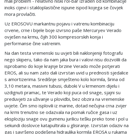
mali problem - relativno niski rol-bar izrađen od kombinacije
inoks cijevi i stakloplastične ispune ispod kojega se čovjek
mora provlačiti.
Uz EROSOVU markantnu pojavu i vatrenu kombinaciju
crvene, crne i bijele boje izvrsno paše Mercuryev Verado
ovješen na krmu, čijih 300 kompresorskih konja i
performanse čine vatrenim.
Na dan testa vremenski su uvjeti bili naklonjeniji fotografu
nego skiperu, tako da nam jaka bura i valovi nisu dozvolili da
isprobamo do koje krajnje brzine Verado može potjerati
EROS, ali su nam zato dali izvrstan uvid u prednosti sjedalice
s amortizerima. Središnje smješteno kolo kormila, širina od
3,10 metara, masivni tubusi, duboki V u krmenom dijelu i
uzdignuti pramac, te Verado koji puca od snage, sjajni su
preduvjeti za uživanje u plovidbi, bez obzira na vremenske
uvjete. Čim smo isplovili iz marine, dotad nečujna crna zvijer
na krmi trenutno se odazvala na pomak ručice gasa i uz
eksploziju snage ovu gumenu jurilicu tešku preko tone i pol u
sekundi doslovce katapultirala u glisiranje. Izvrstan odaziv na
gas i savršeno podešena hidraulika kormila EROSA u rukama