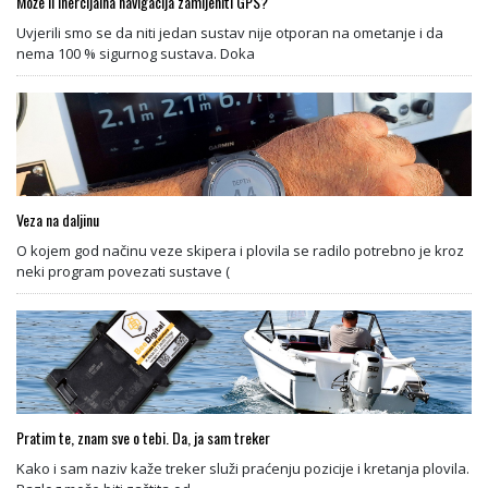
Može li Inercijalna navigacija zamijeniti GPS?
Uvjerili smo se da niti jedan sustav nije otporan na ometanje i da
nema 100 % sigurnog sustava. Doka
Veza na daljinu
O kojem god načinu veze skipera i plovila se radilo potrebno je kroz
neki program povezati sustave (
Pratim te, znam sve o tebi. Da, ja sam treker
Kako i sam naziv kaže treker služi praćenju pozicije i kretanja plovila.