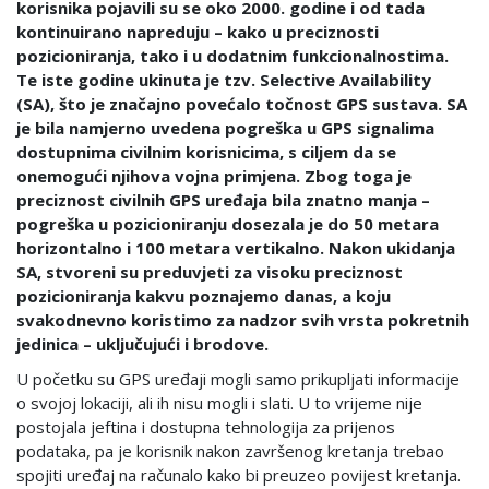
korisnika pojavili su se oko 2000. godine i od tada
kontinuirano napreduju – kako u preciznosti
pozicioniranja, tako i u dodatnim funkcionalnostima.
Te iste godine ukinuta je tzv. Selective Availability
(SA), što je značajno povećalo točnost GPS sustava. SA
je bila namjerno uvedena pogreška u GPS signalima
dostupnima civilnim korisnicima, s ciljem da se
onemogući njihova vojna primjena. Zbog toga je
preciznost civilnih GPS uređaja bila znatno manja –
pogreška u pozicioniranju dosezala je do 50 metara
horizontalno i 100 metara vertikalno. Nakon ukidanja
SA, stvoreni su preduvjeti za visoku preciznost
pozicioniranja kakvu poznajemo danas, a koju
svakodnevno koristimo za nadzor svih vrsta pokretnih
jedinica – uključujući i brodove.
U početku su GPS uređaji mogli samo prikupljati informacije
o svojoj lokaciji, ali ih nisu mogli i slati. U to vrijeme nije
postojala jeftina i dostupna tehnologija za prijenos
podataka, pa je korisnik nakon završenog kretanja trebao
spojiti uređaj na računalo kako bi preuzeo povijest kretanja.