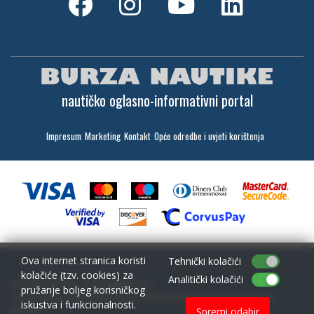
nautičko oglasno-informativni portal
Impresum
Marketing
Kontakt
Opće odredbe i uvjeti korištenja
Ova internet stranica koristi
Tehnički kolačići
kolačiće (tzv. cookies) za
Analitički kolačići
Copyright (c) 2001 - 2026,
Lantina d.o.o.
pružanje boljeg korisničkog
sav materijal na ovim stranicama je zaštićen i bez dozvole zabranjeno ga je
iskustva i funkcionalnosti.
koristiti
Spremi odabir