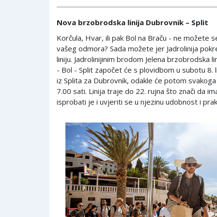
Nova brzobrodska linija Dubrovnik – Split
Korčula, Hvar, ili pak Bol na Braču - ne možete se
vašeg odmora? Sada možete jer Jadrolinija pokr
liniju. Jadrolinijinim brodom Jelena brzobrodska l
- Bol - Split započet će s plovidbom u subotu 8. 
iz Splita za Dubrovnik, odakle će potom svakoga
7.00 sati. Linija traje do 22. rujna što znači da
isprobati je i uvjeriti se u njezinu udobnost i pra