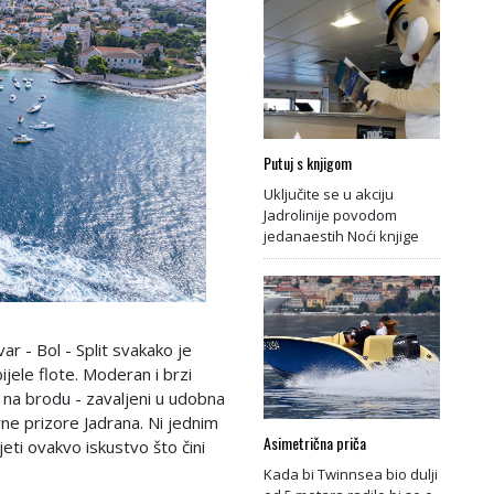
Putuj s knjigom
Uključite se u akciju
Jadrolinije povodom
jedanaestih Noći knjige
ar - Bol - Split svakako je
ijele flote. Moderan i brzi
a brodu - zavaljeni u udobna
ne prizore Jadrana. Ni jednim
Asimetrična priča
ti ovakvo iskustvo što čini
Kada bi Twinnsea bio dulji