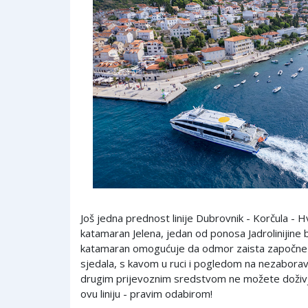
Još jedna prednost linije Dubrovnik - Korčula - Hv
katamaran Jelena, jedan od ponosa Jadrolinijine b
katamaran omogućuje da odmor zaista započne n
sjedala, s kavom u ruci i pogledom na nezaborav
drugim prijevoznim sredstvom ne možete doživje
ovu liniju - pravim odabirom!