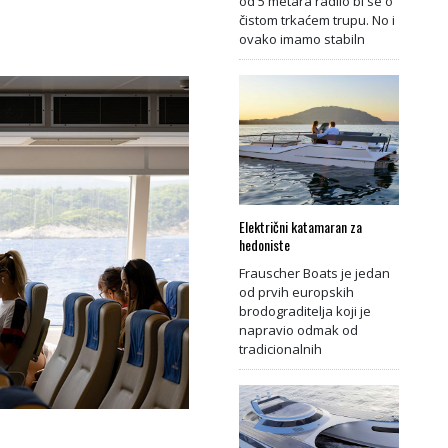
od 5 metara radilo bi se o
čistom trkaćem trupu. No i
ovako imamo stabiln
Električni katamaran za
hedoniste
Frauscher Boats je jedan
od prvih europskih
brodograditelja koji je
napravio odmak od
tradicionalnih