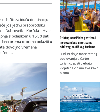
 odlučiti za iduću destinaciju
eće još jednu brzobrodsku
inija Dubrovnik - Korčula - Hvar
lipnja s polaskom u 15.30 sati
Pristup nautičkim gostima i
 dana prema otocima polaziti u
njegova uloga u poticanju
održivog nautičkog turizma
 imate dovoljno vremena
ktičnost.
Budući da je more temelj
poslovanja u čarter
turizmu, gosti trebaju
vidjeti da činimo sve kako
bismo