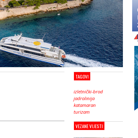
TAGOVI
izletnički-brod
jadrolinija
katamaran
turizam
VEZANE VIJESTI