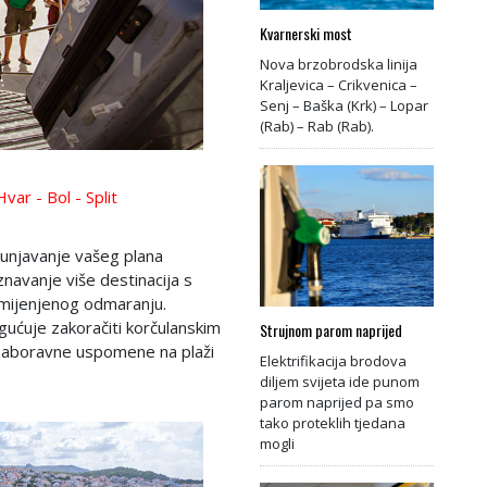
Kvarnerski most
Nova brzobrodska linija
Kraljevica – Crikvenica –
Senj – Baška (Krk) – Lopar
(Rab) – Rab (Rab).
ar - Bol - Split
tpunjavanje vašeg plana
navanje više destinacija s
mijenjenog odmaranju.
gućuje zakoračiti korčulanskim
Strujnom parom naprijed
 nezaboravne uspomene na plaži
Elektrifikacija brodova
diljem svijeta ide punom
parom naprijed pa smo
tako proteklih tjedana
mogli