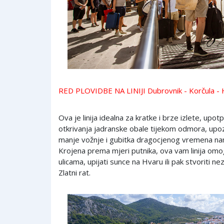
RED PLOVIDBE NA LINIJI Dubrovnik - Korčula - Hv
Ova je linija idealna za kratke i brze izlete, upo
otkrivanja jadranske obale tijekom odmora, upoz
manje vožnje i gubitka dragocjenog vremena na
Krojena prema mjeri putnika, ova vam linija omo
ulicama, upijati sunce na Hvaru ili pak stvoriti
Zlatni rat.