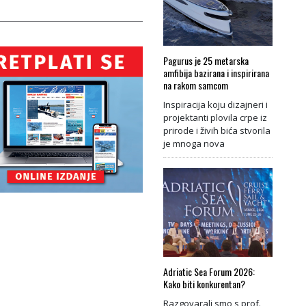
Pagurus je 25 metarska
amfibija bazirana i inspirirana
na rakom samcom
Inspiracija koju dizajneri i
projektanti plovila crpe iz
prirode i živih bića stvorila
je mnoga nova
Adriatic Sea Forum 2026:
Kako biti konkurentan?
Razgovarali smo s prof.