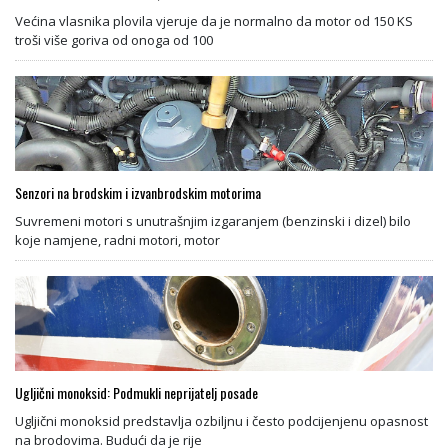
Većina vlasnika plovila vjeruje da je normalno da motor od 150 KS
troši više goriva od onoga od 100
Senzori na brodskim i izvanbrodskim motorima
Suvremeni motori s unutrašnjim izgaranjem (benzinski i dizel) bilo
koje namjene, radni motori, motor
Ugljični monoksid: Podmukli neprijatelj posade
Ugljični monoksid predstavlja ozbiljnu i često podcijenjenu opasnost
na brodovima. Budući da je rije