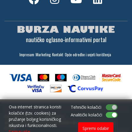
nautičko oglasno-informativni portal
Impresum
Marketing
Kontakt
Opće odredbe i uvjeti korištenja
Ova internet stranica koristi
Tehnički kolačići
kolačiće (tzv. cookies) za
Analitički kolačići
Copyright (c) 2001 - 2026,
Lantina d.o.o.
pružanje boljeg korisničkog
sav materijal na ovim stranicama je zaštićen i bez dozvole zabranjeno ga je
iskustva i funkcionalnosti.
koristiti
Spremi odabir
Saznaj više