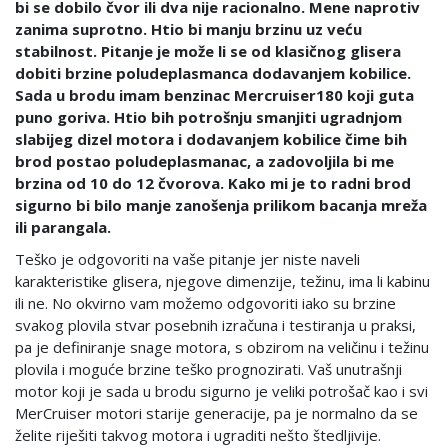
bi se dobilo čvor ili dva nije racionalno. Mene naprotiv
zanima suprotno. Htio bi manju brzinu uz veću
stabilnost. Pitanje je može li se od klasičnog glisera
dobiti brzine poludeplasmanca dodavanjem kobilice.
Sada u brodu imam benzinac Mercruiser180 koji guta
puno goriva. Htio bih potrošnju smanjiti ugradnjom
slabijeg dizel motora i dodavanjem kobilice čime bih
brod postao poludeplasmanac, a zadovoljila bi me
brzina od 10 do 12 čvorova. Kako mi je to radni brod
sigurno bi bilo manje zanošenja prilikom bacanja mreža
ili parangala.
Teško je odgovoriti na vaše pitanje jer niste naveli
karakteristike glisera, njegove dimenzije, težinu, ima li kabinu
ili ne. No okvirno vam možemo odgovoriti iako su brzine
svakog plovila stvar posebnih izračuna i testiranja u praksi,
pa je definiranje snage motora, s obzirom na veličinu i težinu
plovila i moguće brzine teško prognozirati. Vaš unutrašnji
motor koji je sada u brodu sigurno je veliki potrošač kao i svi
MerCruiser motori starije generacije, pa je normalno da se
želite riješiti takvog motora i ugraditi nešto štedljivije.