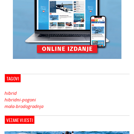
TAGOVI
hibrid
hibridni-pogoni
mala-brodogradnja
VEZANE VIJESTI