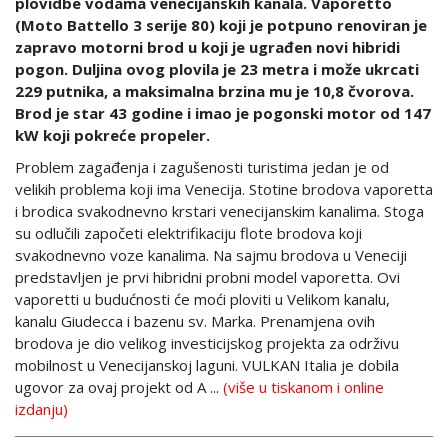
plovidbe vodama venecijanskih kanala. Vaporetto
(Moto Battello 3 serije 80) koji je potpuno renoviran je
zapravo motorni brod u koji je ugrađen novi hibridi
pogon. Duljina ovog plovila je 23 metra i može ukrcati
229 putnika, a maksimalna brzina mu je 10,8 čvorova.
Brod je star 43 godine i imao je pogonski motor od 147
kW koji pokreće propeler.
Problem zagađenja i zagušenosti turistima jedan je od
velikih problema koji ima Venecija. Stotine brodova vaporetta
i brodica svakodnevno krstari venecijanskim kanalima. Stoga
su odlučili započeti elektrifikaciju flote brodova koji
svakodnevno voze kanalima. Na sajmu brodova u Veneciji
predstavljen je prvi hibridni probni model vaporetta. Ovi
vaporetti u budućnosti će moći ploviti u Velikom kanalu,
kanalu Giudecca i bazenu sv. Marka. Prenamjena ovih
brodova je dio velikog investicijskog projekta za održivu
mobilnost u Venecijanskoj laguni. VULKAN Italia je dobila
ugovor za ovaj projekt od A ...
(više u tiskanom i online
izdanju)