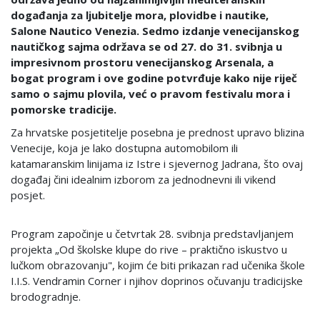
događanja za ljubitelje mora, plovidbe i nautike,
Salone Nautico Venezia. Sedmo izdanje venecijanskog
nautičkog sajma održava se od 27. do 31. svibnja u
impresivnom prostoru venecijanskog Arsenala, a
bogat program i ove godine potvrđuje kako nije riječ
samo o sajmu plovila, već o pravom festivalu mora i
pomorske tradicije.
Za hrvatske posjetitelje posebna je prednost upravo blizina
Venecije, koja je lako dostupna automobilom ili
katamaranskim linijama iz Istre i sjevernog Jadrana, što ovaj
događaj čini idealnim izborom za jednodnevni ili vikend
posjet.
Program započinje u četvrtak 28. svibnja predstavljanjem
projekta „Od školske klupe do rive – praktično iskustvo u
lučkom obrazovanju", kojim će biti prikazan rad učenika škole
I.I.S. Vendramin Corner i njihov doprinos očuvanju tradicijske
brodogradnje.