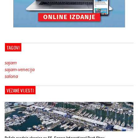
TAGOVI
sajam
sajam-venecija
salona
VEZANE VIJESTI
Počela prodaja ulaznica za 66. Genova International Boat Show