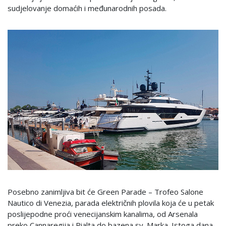
sudjelovanje domaćih i međunarodnih posada.
Posebno zanimljiva bit će Green Parade – Trofeo Salone
Nautico di Venezia, parada električnih plovila koja će u petak
poslijepodne proći venecijanskim kanalima, od Arsenala
preko Cannaregija i Rialta do bazena sv. Marka. Istoga dana