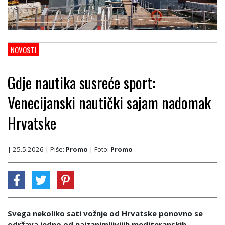
NOVOSTI
Gdje nautika susreće sport:
Venecijanski nautički sajam nadomak
Hrvatske
| 25.5.2026
| Piše:
Promo
| Foto:
Promo
Svega nekoliko sati vožnje od Hrvatske ponovno se
održava jedno od najzanimljivijih mediteranskih