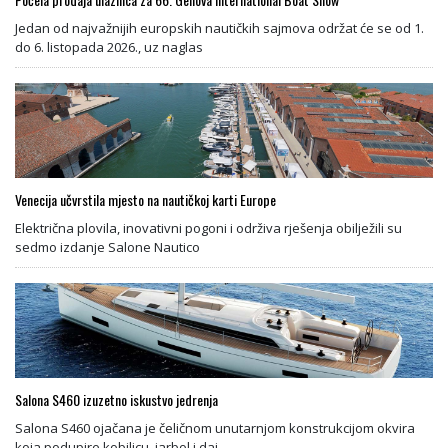
Jedan od najvažnijih europskih nautičkih sajmova održat će se od 1.
do 6. listopada 2026., uz naglas
Venecija učvrstila mjesto na nautičkoj karti Europe
Električna plovila, inovativni pogoni i održiva rješenja obilježili su
sedmo izdanje Salone Nautico
Salona S460 izuzetno iskustvo jedrenja
Salona S460 ojačana je čeličnom unutarnjom konstrukcijom okvira
koja podupire kobilicu, jarbol i daj