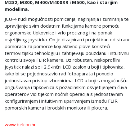
M232, M300, M400/M400XR i M500, kao i starijim
modelima.
JCU-4 nudi mogućnosti pomicanja, naginjanja i zumiranja te
upravljanje svim dodatnim funkcijama kamere pomoću
ergonomske tipkovnice i vrlo preciznog i na pomak
osjetljivog joysticka. On je dizajniran i projektiran od strane
pomoraca za pomorce koji aktivno plove koristeći
termovizijsku tehnologiju i zahtijevaju pouzdanu i intuitivnu
kontrolu svoje FLIR kamere. Uz robustan, niskoprofilni
joystick nalazi se i 2,9-inčni LCD zaslon u boji i tipkovnica,
kako bi se pojednostavio rad fotoaparata i ponudio
jednostavan pristup izbornicima. LCD u boji s mogućnošću
prigušivanja i tipkovnica s pozadinskim osvjetljenjem čuva
operaterov vid tijekom noćnih operacija s jednostavnim
konfiguriranjem i intuitivnim uparivanjem između FLIR
pomorskih kamera i brodskih monitora ili plotera.
www.belcon.hr