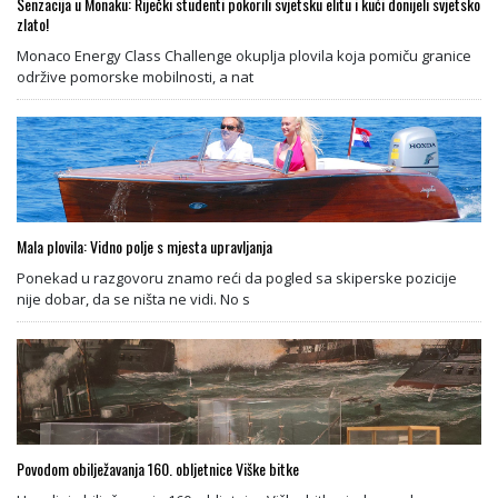
Senzacija u Monaku: Riječki studenti pokorili svjetsku elitu i kući donijeli svjetsko
zlato!
Monaco Energy Class Challenge okuplja plovila koja pomiču granice
održive pomorske mobilnosti, a nat
Mala plovila: Vidno polje s mjesta upravljanja
Ponekad u razgovoru znamo reći da pogled sa skiperske pozicije
nije dobar, da se ništa ne vidi. No s
Povodom obilježavanja 160. obljetnice Viške bitke