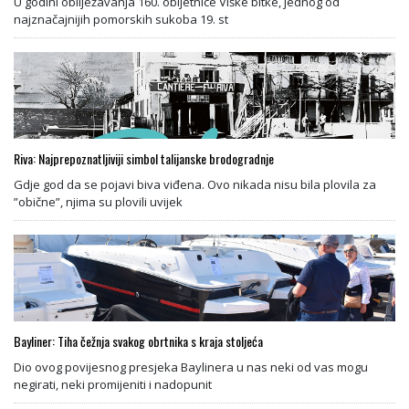
U godini obilježavanja 160. obljetnice Viške bitke, jednog od
najznačajnijih pomorskih sukoba 19. st
Riva: Najprepoznatljiviji simbol talijanske brodogradnje
Gdje god da se pojavi biva viđena. Ovo nikada nisu bila plovila za
”obične”, njima su plovili uvijek
Bayliner: Tiha čežnja svakog obrtnika s kraja stoljeća
Dio ovog povijesnog presjeka Baylinera u nas neki od vas mogu
negirati, neki promijeniti i nadopunit