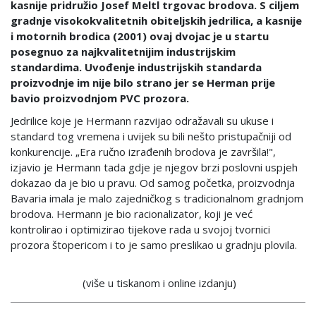
kasnije pridružio Josef Meltl trgovac brodova. S ciljem
gradnje visokokvalitetnih obiteljskih jedrilica, a kasnije
i motornih brodica (2001) ovaj dvojac je u startu
posegnuo za najkvalitetnijim industrijskim
standardima. Uvođenje industrijskih standarda
proizvodnje im nije bilo strano jer se Herman prije
bavio proizvodnjom PVC prozora.
Jedrilice koje je Hermann razvijao odražavali su ukuse i
standard tog vremena i uvijek su bili nešto pristupačniji od
konkurencije. „Era ručno izrađenih brodova je završila!",
izjavio je Hermann tada gdje je njegov brzi poslovni uspjeh
dokazao da je bio u pravu. Od samog početka, proizvodnja
Bavaria imala je malo zajedničkog s tradicionalnom gradnjom
brodova. Hermann je bio racionalizator, koji je već
kontrolirao i optimizirao tijekove rada u svojoj tvornici
prozora štopericom i to je samo preslikao u gradnju plovila.
(više u tiskanom i online izdanju)