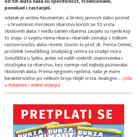
od tih alata naša su specifičnost, tradicionalni,
ponekad i zastarjeli.
odatak je uistinu fascinantan, a širokoj javnosti slabo poznat
- u hrvatskom morskom ribarstvu koristi se 55 vrsta
ribolovnih alata. I među samim ribarima zacijelo su rijetki koji
to znaju. U svijetu nema ribara i ribarskih zemalja s tolikom
raznovrsnošću alata i lovine. Govori to prof. dr. Perica Cetinić,
pročelnik Sveučilišnog studijskog centra za studije mora
Sveučilišta u Splitu, jedan od naših vodećih znanstvenika i
stručnjaka za ribarstvo, bez sumnje naš najbolji poznavalac
ribolovnih alata. Prema njegovim riječima, naše je more
karakteristično po velikom broju ribljih vrsta. Analogno ...
(više
u tiskanom i online izdanju)