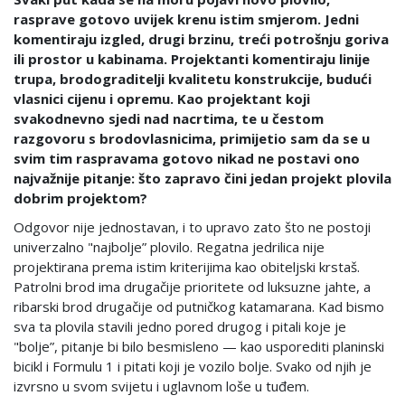
rasprave gotovo uvijek krenu istim smjerom. Jedni
komentiraju izgled, drugi brzinu, treći potrošnju goriva
ili prostor u kabinama. Projektanti komentiraju linije
trupa, brodograditelji kvalitetu konstrukcije, budući
vlasnici cijenu i opremu. Kao projektant koji
svakodnevno sjedi nad nacrtima, te u čestom
razgovoru s brodovlasnicima, primijetio sam da se u
svim tim raspravama gotovo nikad ne postavi ono
najvažnije pitanje: što zapravo čini jedan projekt plovila
dobrim projektom?
Odgovor nije jednostavan, i to upravo zato što ne postoji
univerzalno "najbolje” plovilo. Regatna jedrilica nije
projektirana prema istim kriterijima kao obiteljski krstaš.
Patrolni brod ima drugačije prioritete od luksuzne jahte, a
ribarski brod drugačije od putničkog katamarana. Kad bismo
sva ta plovila stavili jedno pored drugog i pitali koje je
"bolje”, pitanje bi bilo besmisleno — kao usporediti planinski
bicikl i Formulu 1 i pitati koji je vozilo bolje. Svako od njih je
izvrsno u svom svijetu i uglavnom loše u tuđem.