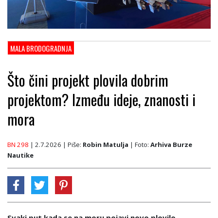
MALA BRODOGRADNJA
Što čini projekt plovila dobrim
projektom? Između ideje, znanosti i
mora
BN 298
| 2.7.2026
| Piše:
Robin Matulja
| Foto:
Arhiva Burze
Nautike
Svaki put kada se na moru pojavi novo plovilo,