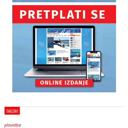
TAGOVI
plovidba