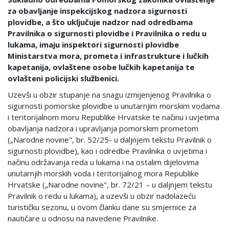
za obavljanje inspekcijskog nadzora sigurnosti
plovidbe, a što uključuje nadzor nad odredbama
Pravilnika o sigurnosti plovidbe i Pravilnika o redu u
lukama, imaju inspektori sigurnosti plovidbe
Ministarstva mora, prometa i infrastrukture i lučkih
kapetanija, ovlaštene osobe lučkih kapetanija te
ovlašteni policijski službenici.
Uzevši u obzir stupanje na snagu izmijenjenog Pravilnika o
sigurnosti pomorske plovidbe u unutarnjim morskim vodama
i teritorijalnom moru Republike Hrvatske te načinu i uvjetima
obavljanja nadzora i upravljanja pomorskim prometom
(„Narodne novine", br. 52/25- u daljnjem tekstu Pravilnik o
sigurnosti plovidbe), kao i odredbe Pravilnika o uvjetima i
načinu održavanja reda u lukama i na ostalim dijelovima
unutarnjih morskih voda i teritorijalnog mora Republike
Hrvatske („Narodne novine", br. 72/21 – u daljnjem tekstu
Pravilnik o redu u lukama), a uzevši u obzir nadolazeću
turističku sezonu, u ovom članku dane su smjernice za
nautičare u odnosu na navedene Pravilnike.