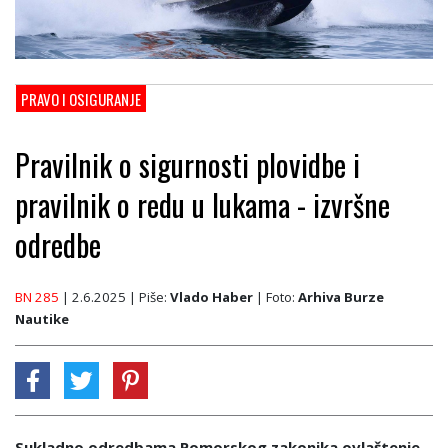
PRAVO I OSIGURANJE
Pravilnik o sigurnosti plovidbe i
pravilnik o redu u lukama - izvršne
odredbe
BN 285
| 2.6.2025
| Piše:
Vlado Haber
| Foto:
Arhiva Burze
Nautike
Sukladno odredbama Pomorskog zakonika ovlaštenje