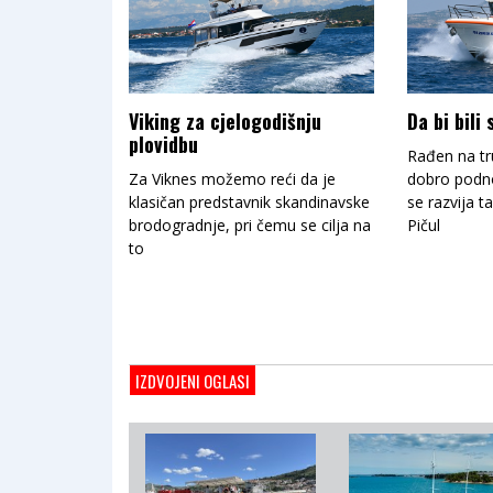
Viking za cjelogodišnju
Da bi bili
plovidbu
Rađen na tr
Za Viknes možemo reći da je
dobro podno
klasičan predstavnik skandinavske
se razvija t
brodogradnje, pri čemu se cilja na
Pičul
to
IZDVOJENI OGLASI