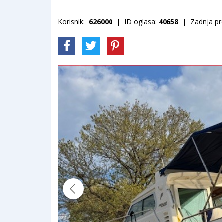
Korisnik:
626000
| ID oglasa:
40658
| Zadnja pro