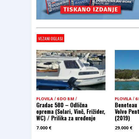
VEZANI OGLASI
/
/
/
PLOVILA
6 DO 8 M
PLOVILA
6
Gradac 580 – Odlična
Beneteau 
oprema (Solari, Vinč, Frižider,
Volvo Pen
WC) / Prilika za uređenje
(2019)
7.000
€
29.000
€