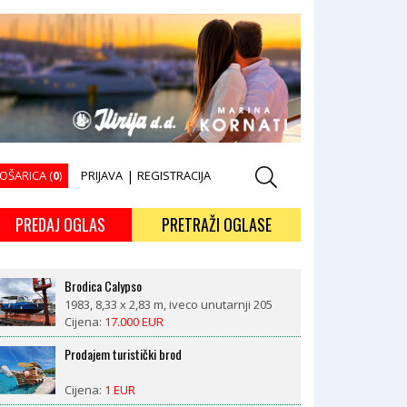
OŠARICA (
0
)
PRIJAVA
|
REGISTRACIJA
PREDAJ OGLAS
PRETRAŽI OGLASE
Brodica Calypso
1983, 8,33 x 2,83 m, iveco unutarnji 205
kW
Cijena:
17.000 EUR
Prodajem turistički brod
Cijena:
1 EUR