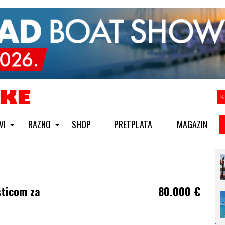
K
VI
RAZNO
SHOP
PRETPLATA
MAGAZIN
sticom za
80.000
€