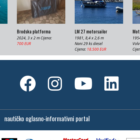
Brodska platforma
LM 27 motorsailor
Moto
2024, 3 x 2 m Cijena:
1981, 8,4 x 2,6 m
1954
700 EUR
Nani 29 ks diesel
Volv
Cijena:
18.500 EUR
Cije
nautičko oglasno-informativni portal