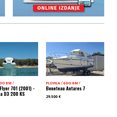
/
/
/
 DO 8 M
PLOVILA
6 DO 8 M
Flyer 701 (2001) -
Beneteau Antares 7
ta D3 200 KS
29.500
€