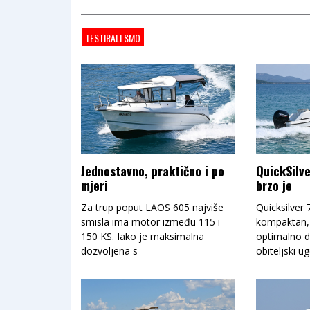
TESTIRALI SMO
Jednostavno, praktično i po
QuickSilve
mjeri
brzo je
Za trup poput LAOS 605 najviše
Quicksilver
smisla ima motor između 115 i
kompaktan,
150 KS. Iako je maksimalna
optimalno di
dozvoljena s
obiteljski u