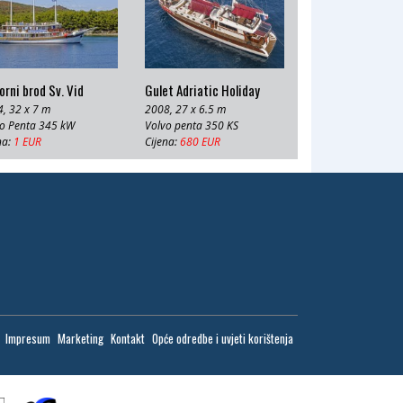
rni brod Sv. Vid
Gulet Adriatic Holiday
, 32 x 7 m
2008, 27 x 6.5 m
o Penta 345 kW
Volvo penta 350 KS
na:
1 EUR
Cijena:
680 EUR
Impresum
Marketing
Kontakt
Opće odredbe i uvjeti korištenja