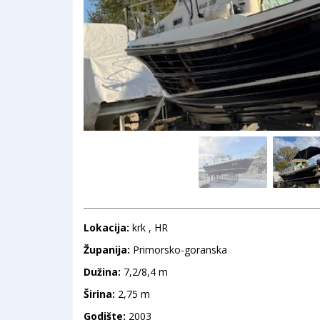
Lokacija:
krk , HR
Županija:
Primorsko-goranska
Dužina:
7,2/8,4 m
Širina:
2,75 m
Godište:
2003