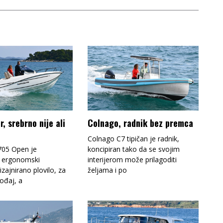
r, srebrno nije ali
Colnago, radnik bez premca
Colnago C7 tipičan je radnik,
 705 Open je
koncipiran tako da se svojim
 ergonomski
interijerom može prilagoditi
zajnirano plovilo, za
željama i po
gođaj, a