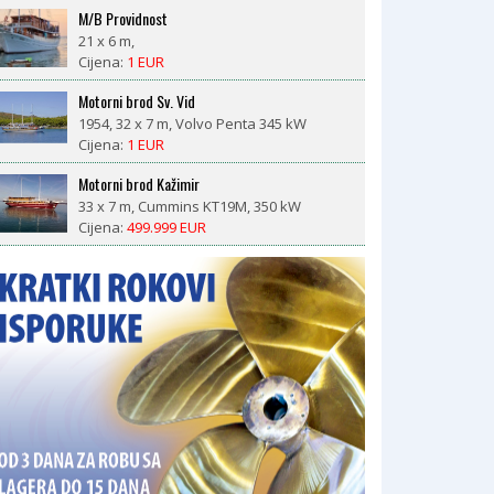
M/B Providnost
21 x 6 m,
Cijena:
1 EUR
Motorni brod Sv. Vid
1954, 32 x 7 m, Volvo Penta 345 kW
Cijena:
1 EUR
Motorni brod Kažimir
33 x 7 m, Cummins KT19M, 350 kW
Cijena:
499.999 EUR
LM 27 motorsailor
1981, 8,4 x 2,6 m, Nani 29 ks diesel
Cijena:
18.500 EUR
CROWNLINE BAYSIDE 765 AC – prikolica
uključena, 377 radnih sati, spreman za sezonu
1993, 7,98 x 2,55 m, V8 Volvo Penta 570 DP
(190kW, 377 radnih sati)
Cijena:
23.000 EUR
Morena
2008, Catepilar
Cijena:
1 EUR