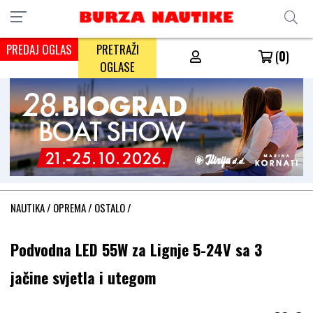
PREDAJ OGLAS
PRETRAŽI
(
0
)
OGLASE
NAUTIKA
/
OPREMA
/
OSTALO
/
Podvodna LED 55W za Lignje 5-24V sa 3
jačine svjetla i utegom