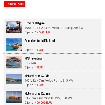
TESTIRALI SMO
Brodica Calypso
1983, 8,33 x 2,83 m, iveco unutarnji 205 kW
Cijena:
17.000 EUR
Prodajem turistički brod
Cijena:
1 EUR
M/B Providnost
21 x 6 m,
Cijena:
1 EUR
Motorni brod Sv. Vid
1954, 32 x 7 m, Volvo Penta 345 kW
Cijena:
1 EUR
Motorni brod Kažimir
33 x 7 m, Cummins KT19M, 350 kW
Cijena:
499.999 EUR