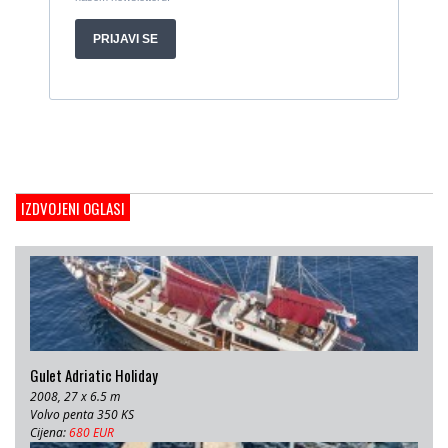
Gulet Hera
1998, 19 x 5 m, Volvo penta 306ks
Cijena:
35 EUR
M/B San snova
2009, 30 x 8 m, Iveco Aifo 8281 SRM 50
Cijena:
1.000.000 EUR
Gulet Adriatic Holiday
2008, 27 x 6.5 m, Volvo penta 350 KS
IZDVOJENI OGLASI
Cijena:
680 EUR
Gulet Adriatic Holiday
2008, 27 x 6.5 m
Volvo penta 350 KS
Cijena:
680 EUR