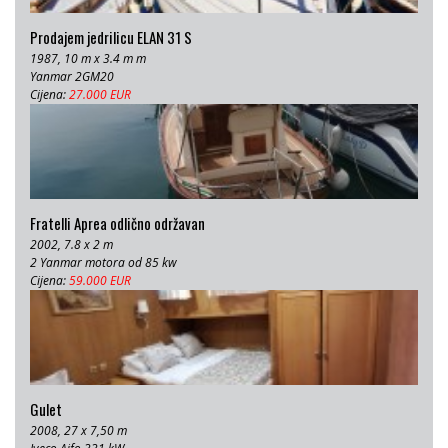
Prodajem jedrilicu ELAN 31 S
1987, 10 m x 3.4 m m
Yanmar 2GM20
Cijena:
27.000 EUR
Fratelli Aprea odlično održavan
2002, 7.8 x 2 m
2 Yanmar motora od 85 kw
Cijena:
59.000 EUR
Gulet
2008, 27 x 7,50 m