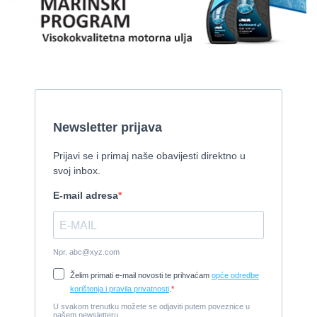
Pirelli 770 EFB
2010, 8,46 x 3,12 m, Mercruiser 235,4 kw
Cijena:
35.000 EUR
Prodaje se Gulet
2015, 27 x 7 m, Iveco aifo x 2
Cijena:
1.150.000 EUR
Izletnički brod - 94 osobe
1954, 16,60 x 5,10 m, FAMOS 129 KW
Cijena:
370.000 EUR
Tender Williams 325 TurboJet - sniženo!
2008, 325 x 1.7 m, weber 750
Cijena:
7.990 EUR
Damor 900 FURIA - EXTRA OPREMA - PRILIKA - SNIŽENA
CIJENA
2008, 8,98 x 3 m, Yanmar 200kW - unutranji, diesel
Cijena:
65.000 EUR
Prodajem jedrilicu ELAN 31 S
1987, 10 m x 3.4 m m, Yanmar 2GM20
Cijena:
27.000 EUR