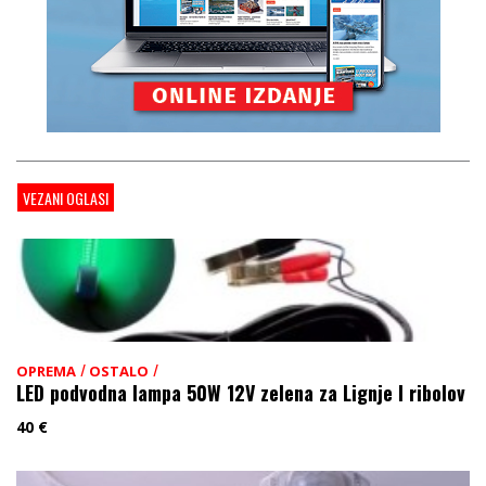
VEZANI OGLASI
/
/
OPREMA
OSTALO
LED podvodna lampa 50W 12V zelena za Lignje I ribolov
40
€